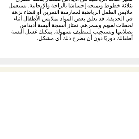
بثلاثة خطوط وتمنحه إحساسًا بالراحة والإيجابية. تستعمل
ملابس الطفل الرياضية لممارسة التمرين أو قضاء نزهة
في الحديقة. قد تعلق بعض المواد بملابس الأطفال أثناء
لحظات لعبهم وسمرهم. تمتاز أنسجة ألبسة أديداس
بصلابتها وتستجيب للتنظيف بسهولة. يمكنك غسل ألبسة
أطفالك دوريًا دون أن يطرح ذلك أي مشكل.
كن عضواً واحصل على
خصم 10٪
اشترك الآن