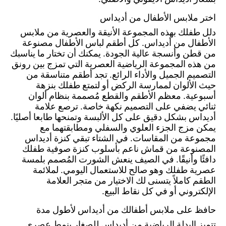
اختر ملابس الأطفال من أديداس
دلل طفلك بهذه المجموعة الأنيقة والعصرية من ملابس
الأطفال من أديداس. كل أطقم لباس الأطفال مصنوعة
من قطن وأنسجة عالية الجودة. يمكنك أن تختار ما يناسبك
من هذه المجموعة الرياضية العصرية التي تمزج بين رونق
التصميم الجميل والأداء الرائع. تجد أطقم متناسقة من
حيث الألوان لممارسة الركض أو لتمتع طفلك بنزهة
أسبوعية. معظم الأطقم والقطع مُصممة بنظام ألوان
ثنائي يضفي على التصميم نكهة خاصة. ترصع علامة
أديداس بشكل دقيق على كل الألبسة وتمنحها طابعا أصليًا.
يمكن مزج الجزء العلوي والسفلي ومطابقتهما مع
مجموعة من المقاسات. في الشتاء تبقي كنزة أديداس
المصنوعة من قماش ناعم بأسلوب كنزة صوفية طفلك
دافئًا وأنيقًا. في الصيف ينعش الشورت المُصمم بلمسة
عصرية طفلك وهو صالح للاستعمال اليومي. لملائمة
الطقم كاملاً يتسنى لك الاختيار من متجر العلامة
الإلكتروني أو في كل نقاط البيع.
حافظ على ملابس أطفالك من أديداس لأطول مدة
تتميز البدلة الرياضية من أديداس للصغار بنمط عصري