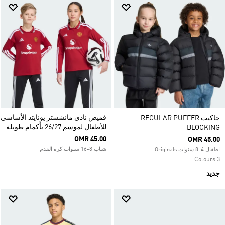
قميص نادي مانشستر يونايتد الأساسي
جاكيت REGULAR PUFFER
للأطفال لموسم 26/27 بأكمام طويلة
BLOCKING
OMR 45.00
OMR 45.00
شباب 8-16 سنوات كرة القدم
اطفال 4-8 سنوات Originals
3 Colours
جديد