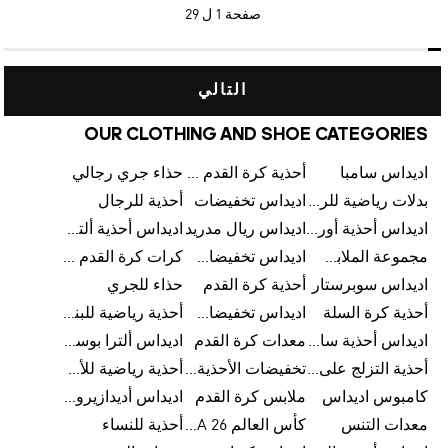
صفحة
1 ل 29
التالي
OUR CLOTHING AND SHOE CATEGORIES
اديداس سامبا
أحذية كرة القدم للرجال
حذاء جري رجالي
بدلات رياضية للرجال
اديداس تخفيضات
أحذية للرجال
اديداس أحذية أورجينالز
اديداس ريال مدريد
اديداس أحذية ألترا بوست للرجال
مجموعة الملابس الرياضية
اديداس تخفيضات للأطفال
كرات كرة القدم للرجال
اديداس سوبرستار
أحذية كرة القدم
حذاء للجري
أحذية كرة السلة
اديداس تخفيضات للرجال
أحذية رياضية للبنات
اديداس أحذية سامبا للنساء
معدات كرة القدم
اديداس ألترا بوست
أحذية التزلج على اللوح للرجال
تخفيضات الأحذية للرجال
أحذية رياضية للأطفال
كامبوس اديداس
ملابس كرة القدم
اديداس أديدازيرو معدات الجري
معدات التنس
كأس العالم FIFA 26™
أحذية للنساء