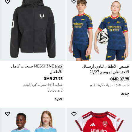
كنزة MESSI ZNE بسحاب كامل
قميص الأطفال لنادي أرسنال
للأطفال
الاحتياطي لموسم 26/27
OMR 37.75
OMR 37.75
شباب 8-16 سنوات كرة القدم
شباب 8-16 سنوات كرة القدم
2 Colours
جديد
جديد