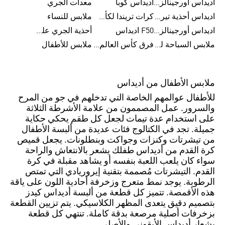
اديداس أورجينالز ملابس للنساء
اديداس كوبا
معدات الجري
اديداس أحذية تيريكس
كرات تريندا لكأس العالم FIFA 26™
ملابس للنساء
اديداس أورجينالز صنادل للنساء
F50 اديداس
أحذية الجري على الطرق الوعرة للرجال
ملابس السباحة للنساء
فرق كأس العالم FIFA 26™
ملابس للأطفال
ملابس الأطفال من أديداس
للأطفال عوالمهم الخاصة التي تدخلهم في جو من المرح
والسرور. عمل المصممون من علامة الأشرطة الثلاثة
على استخدام عدة تيمات لجعل كل طقم يحكي حكاية
جميلة. تجد في الكتالوج فئات عديدة من ألبسة الأطفال
من تيشرتات وكنزات وجواكت وبنطلونات. يجعل قميص
كرة القدم من أديداس طفلك يشعر بالانتعاش والراحة
سواء كان يلعب اللعبة بنفسه أو يشاهد مقبلة في كرة
القدم. التيشرتات مُصممة بتقنية إيروريادي التي تمتص
الرطوبة. يوجد نمط متعرج وزخرفة أحادية اللون على ياقة
هذه الأقمصة. تتميز كل قطعة من ألبسة أديداس كيدز
بتصميم دقيق يتعدى المظهر الكلاسيكي. يتم تزيين القطعة
بزخرفات أصلية مرصعة بدقة كاملة. تنتهي كل قطعة
بشعار أديداس الأيقوني والأصلي.