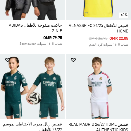
-40%
جاكيت منفوخة للأطفال ADIDAS
قميص للأطفال ALNASSR FC 24/25
Z.N.E.
HOME
OMR 79.75
Price Reduced From
To
OMR 36.75
OMR 22.05
شباب 8-16 سنوات Sportswear
شباب 8-16 سنوات كرة القدم
قميص ريال مدريد الاحتياطي لموسم
قميص REAL MADRID 26/27 HOME
26/27 للأطفال
AUTHENTIC KIDS