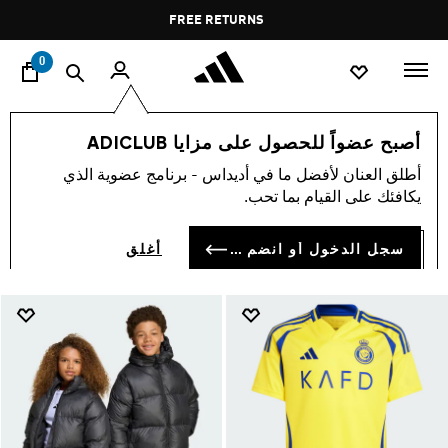
ا
Pause
FREE DELIVERY OVER 60 OMR
FREE RETURNS
promotion
rotation
0
الأطفال
الملابس
أصبح عضواً للحصول على مزايا ADICLUB
ملابس اطفال
أطلق العنان لأفضل ما في أديداس - برنامج عضوية الذي
(1378)
يكافئك على القيام بما تحب.
فلتر و صنف
صور كبيرة
سجل الدخول أو انضم الآن
أغلق