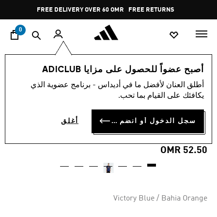
ا
Pause
FREE DELIVERY OVER 60 OMR
FREE RETURNS
promotion
rotation
0
الرجال
ملابس
أصبح عضواً للحصول على مزايا ADICLUB
أطلق العنان لأفضل ما في أديداس - برنامج عضوية الذي
MADE FOR THE FANS
يكافئك على القيام بما تحب.
القميص الثالث لنيوكاسل يونايتد
سجل الدخول أو انضم الآن
أغلق
FC 25/26
OMR 52.50
Victory Blue / Bahia Orange