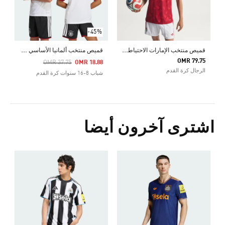
-45%
ق
ميص منتخب الإمارات الاحتياطي الأصلي لعام 2026
ق
ميص منتخب ألمانيا الأساسي للأطفال لعام 2026
OMR 79.75
Price Reduced From
To
OMR 37.75
OMR 18.88
الرجال كرة القدم
شباب 8-16 سنوات كرة القدم
اشترى آخرون أيضا
0
ا
S