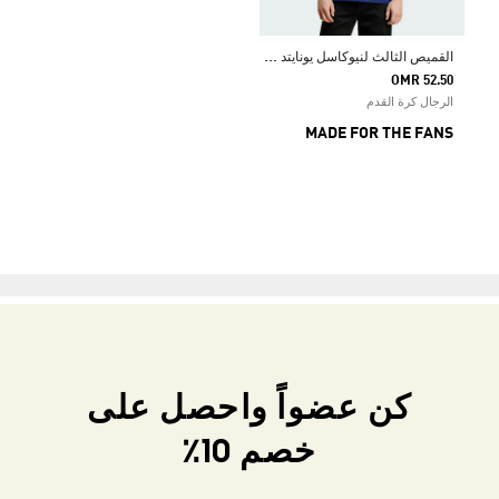
ا
لقميص الثالث لنيوكاسل يونايتد FC 25/26
OMR 52.50
الرجال كرة القدم
MADE FOR THE FANS
كن عضواً واحصل على
خصم 10٪