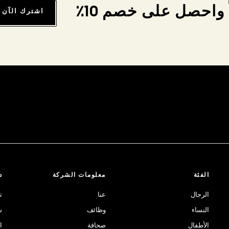
واحصل على خصم 10٪
اشترك الآن
الفئة
معلومات الشركة
د
الرجال
عنا
ت
النساء
وظائف
ش
الأطفال
صحافة
ا