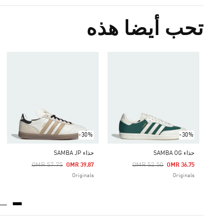
تحب أيضا هذه
-30%
-30%
حذاء SAMBA OG
حذاء SAMBA JP
Price Reduced From
To
Price Reduced From
To
OMR 57.75
OMR 52.50
OMR 39.87
OMR 36.75
Originals
Originals