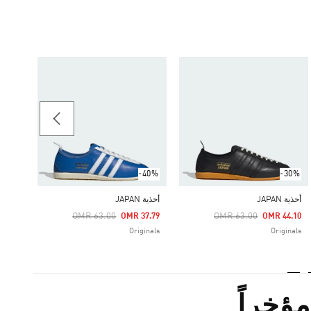
-40%
حذاء الي
Price Reduced From
To
34.65
ginals
-40%
-30%
أحذية JAPAN
أحذية JAPAN
Price Reduced From
To
Price Reduced From
To
OMR 63.00
OMR 63.00
OMR 37.79
OMR 44.10
Originals
Originals
ؤخراً