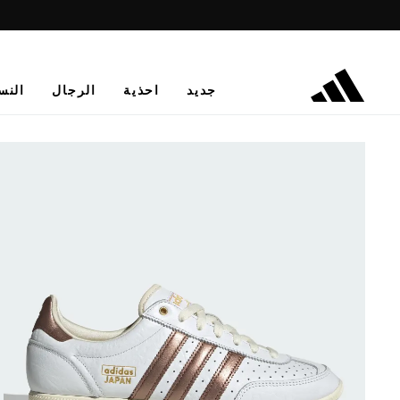
جديد
احذية
الرجال
النس