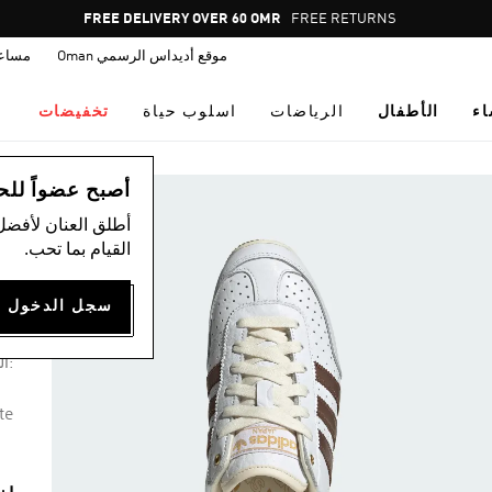
Pause
FREE RETURNS
promotion
موقع أديداس الرسمي Oman
مساع
rotation
اء
الأطفال
الرياضات
اسلوب حياة
تخفيضات
اس
أصبح عضواً للحصول
أطلق العنان لأفضل
القيام بما تحب.
أ
54
:ال
te