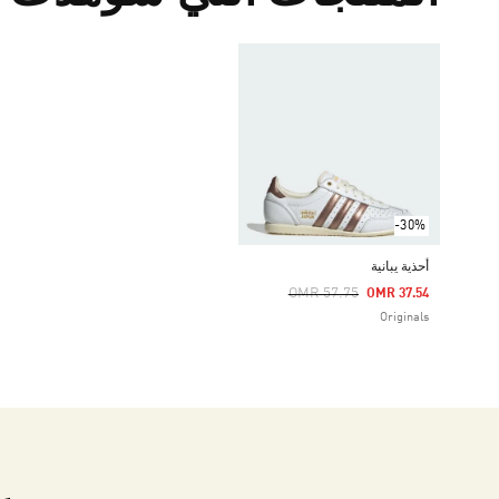
-30%
أحذية يبانية
Price Reduced From
To
OMR 57.75
OMR 37.54
Originals