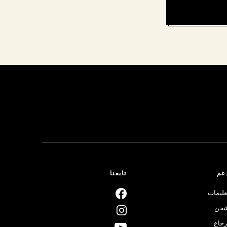
عم
تابعنا
عليمات
حن
رجاع