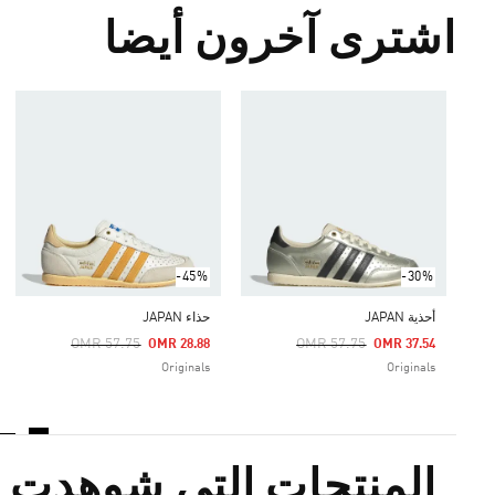
اشترى آخرون أيضا
-45%
-30%
أحذية JAPAN
حذاء JAPAN
Price Reduced From
To
Price Reduced From
To
OMR 57.75
OMR 57.75
OMR 28.88
OMR 37.54
Originals
Originals
المنتجات التي شوهدت م