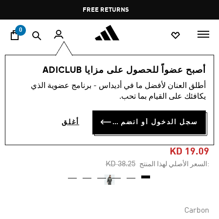
ا
Pause
FREE RETURNS
promotion
rotation
0
الرجال
ملابس
أصبح عضواً للحصول على مزايا ADICLUB
أطلق العنان لأفضل ما في أديداس - برنامج عضوية الذي
-50%
يكافئك على القيام بما تحب.
ORIGINALS DEPT. جاكيت
سجل الدخول أو انضم الآن
أغلق
GRAPHIC FULL ZIP
KD 19.09
Price reduced from
to
KD 38.25
:السعر الأصلي لهذا المنتج
Carbon