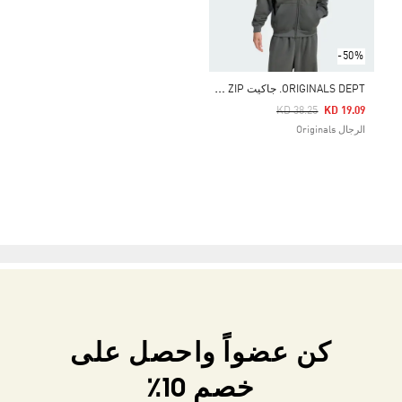
-50%
O
RIGINALS DEPT. جاكيت GRAPHIC FULL ZIP
Price Reduced From
To
KD 38.25
KD 19.09
الرجال Originals
كن عضواً واحصل على
خصم 10٪