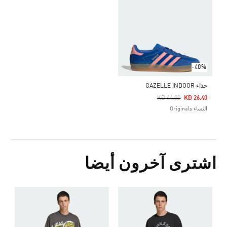
-40%
حذاء GAZELLE INDOOR
Price Reduced From
To
KD 44.00
KD 26.40
النساء Originals
اشترى آخرون أيضا
ت
Price Reduced From
To
3
ا