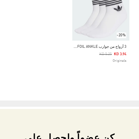
-20%
3
أزواج من جوارب TREFOIL ANKLE
Price Reduced From
To
KD 5.25
KD 3.94
Originals
كن عضواً واحصل على