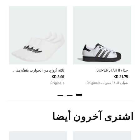
5
ا
ث
لاثة أزواج من الجوارب بقَصَّة منخفضة
حذاء SUPERSTAR II
KD 6.00
KD 31.75
شباب 8-16 سنوات Originals
Originals
اشترى آخرون أيضا