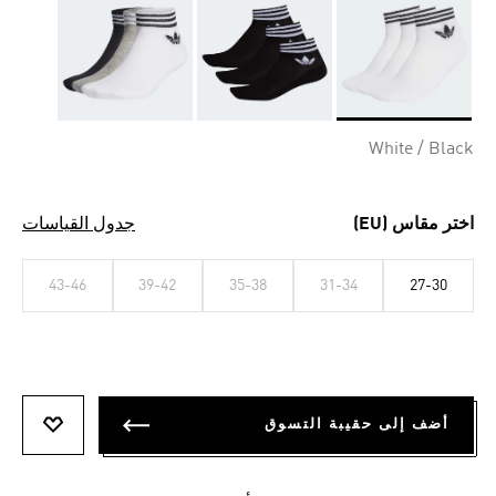
Selected
White / Black
اختر مقاس (EU)
جدول القياسات
43-46
39-42
35-38
31-34
27-30
أضف إلى حقيبة التسوق
أضف إلى