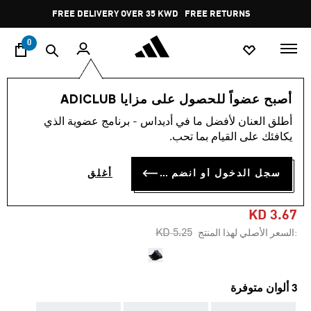
ا
Pause
FREE DELIVERY OVER 35 KWD
FREE RETURNS
promotion
rotation
0
اسلوب حياة
العلامات التجارية
أوريجينالز
إكسسوارات
أصبح عضواً للحصول على مزايا ADICLUB
أطلق العنان لأفضل ما في أديداس - برنامج عضوية الذي
-30%
يكافئك على القيام بما تحب.
3 أزواج من جوارب TREFOIL
سجل الدخول أو انضم الآن
أغلق
ANKLE
KD 3.67
Price reduced from
to
KD 5.25
:السعر الأصلي لهذا المنتج
3 ألوان متوفرة