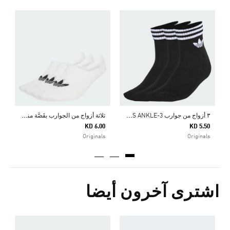
ح
5
ا
ج
٣
أزواج من جوارب 3-STRIPES ANKLE
ث
لاثة أزواج من الجوارب بقَصَّة منخفضة
KD 6.00
KD 5.50
Originals
Originals
اشترى آخرون أيضا