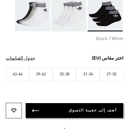
Selected
Black / White
اختر مقاس (EU)
جدول القياسات
43-46
39-42
35-38
31-34
27-30
أضف إلى حقيبة التسوق
أضف إلى