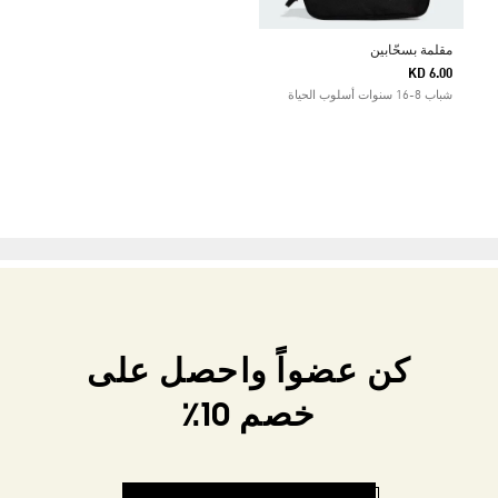
مقلمة بسحّابين
KD 6.00
شباب 8-16 سنوات أسلوب الحياة
كن عضواً واحصل على
خصم 10٪