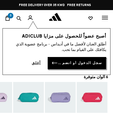
ا
Pause
FREE DELIVERY OVER 35 KWD
FREE RETURNS
promotion
rotation
0
الأطفال
اكسسوارات
أصبح عضواً للحصول على مزايا ADICLUB
أطلق العنان لأفضل ما في أديداس - برنامج عضوية الذي
مقلمة بسحّابين
يكافئك على القيام بما تحب.
KD 6.00
سجل الدخول أو انضم الآن
أغلق
6 ألوان متوفرة