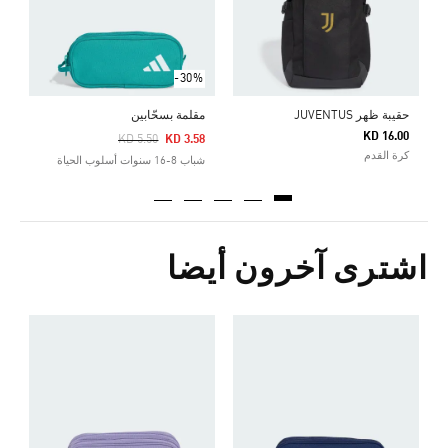
-30%
حقيبة ظهر JUVENTUS
مقلمة بسحّابين
KD 16.00
Price Reduced From
To
KD 5.50
KD 3.58
كرة القدم
شباب 8-16 سنوات أسلوب الحياة
اشترى آخرون أيضا
م
0
ش