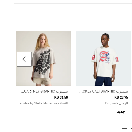
12.75
شباب 8-16 سنوات riginals
جدي
ت
يشيرت ADIDAS DISNEY MICKEY CALI GRAPHIC
ت
يشيرت ADIDAS BY STELLA MCCARTNEY GRAPHIC
KD 36.50
KD 23.75
الرجال Originals
النساء adidas by Stella McCartney
جديد