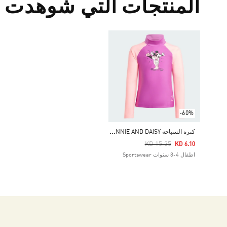
المنتجات التي شوهدت م
-60%
ك
نزة السباحة ADIDAS X DISNEY MINNIE AND DAISY
Price Reduced From
To
KD 15.25
KD 6.10
اطفال 4-8 سنوات Sportswear