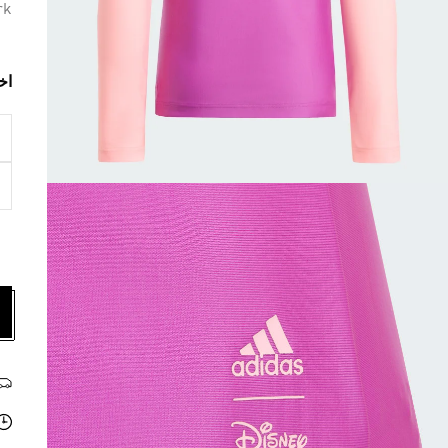
rk
اخ