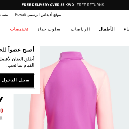
Pause
FREE DELIVERY OVER 35 KWD
FREE RETURNS
promotion
موقع أديداس الرسمي Kuwait
مساع
rotation
اء
الأطفال
الرياضات
اسلوب حياة
تخفيضات
ال
أصبح عضواً للحصول
أطلق العنان لأفضل
القيام بما تحب.
D
Y
10
:ال