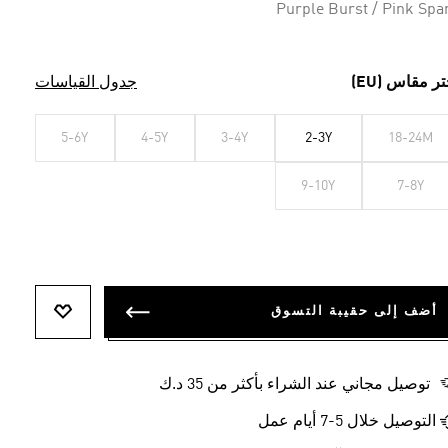
Purple Burst / Pink Spa
تر مقاس (EU)
جدول القياسات
5-6Y
4-5Y
3-4Y
2-3Y
18-24M
9-10Y
7-8Y
أضف إلى حقيبة التسوق
أضف إلى ل
توصيل مجاني عند الشراء بأكثر من 35 د.ك
التوصيل خلال 5-7 أيام عمل