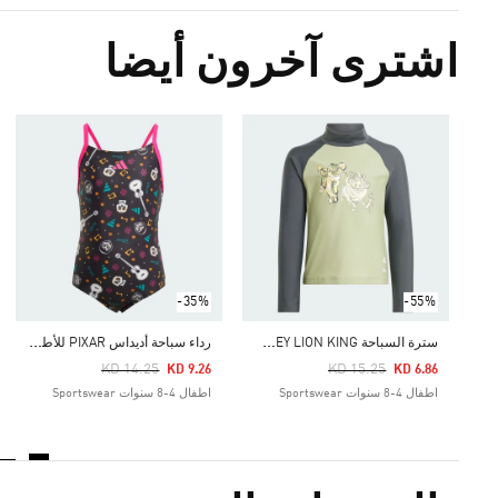
اشترى آخرون أيضا
-35%
-55%
س
ترة السباحة ADIDAS X DISNEY LION KING
ر
داء سباحة أديداس PIXAR للأطفال
Price Reduced From
To
Price Reduced From
To
KD 14.25
KD 15.25
KD 9.26
KD 6.86
اطفال 4-8 سنوات Sportswear
اطفال 4-8 سنوات Sportswear