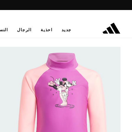
جديد
احذية
الرجال
النس