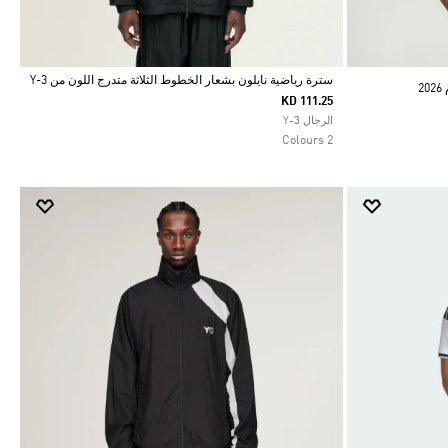
سترة رياضية نايلون بشعار الخطوط الثلاثة متدرج اللون من Y-3
2
KD 111.25
Selected
الرجال Y-3
2 Colours