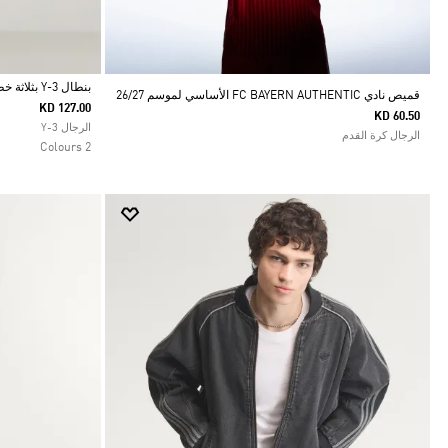
بنطال Y-3 بثلاثة خطوط مناسب للزي الرياضي
قميص نادي FC BAYERN AUTHENTIC الأساسي لموسم 26/27
KD 127.00
KD 60.50
Selected
الرجال Y-3
الرجال كرة القدم
2 Colours