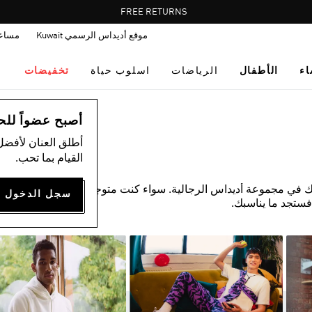
Pause
FREE RETURNS
promotion
موقع أديداس الرسمي Kuwait
مساع
rotation
اء
الأطفال
الرياضات
اسلوب حياة
تخفيضات
أصبح عضواً للحصول
أطلق العنان لأفضل
القيام بما تحب.
ك في مجموعة أديداس الرجالية. سواء كنت متوجهًا إلى صالة
فستجد ما يناسبك.