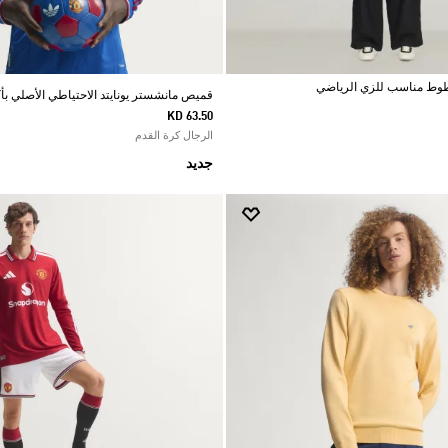
قميص مانشستر يونايتد الاحتياطي الأصلي بأكمام 
KD 63.50
الرجال كرة القدم
جديد