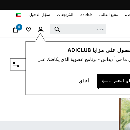
ا
دة
متتبع الطلب
adiclub
المُرتجعات
سجّل الدخول
0
 على مزايا ADICLUB
 ما في أديداس - برنامج عضوية الذي يكافئك على
فلتر و صنف
سجل الدخول أو انضم الآن
أغلق