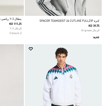
بنطال Y-3 رياضي نايلون بثلاثة خطوط متدرجة اللون
كنزة SPACER TEAMGEIST 26 CUTLINE FULLZIP
KD 111.25
KD 39.75
Selected
الرجال Y-3
الرجال Originals
2 Colours
جديد