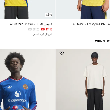
-45%
قميص ALNASSR FC 24/25 HOME
Price Reduced From
To
KD 38.25
KD 19.13
الرجال كرة القدم
WORN BY