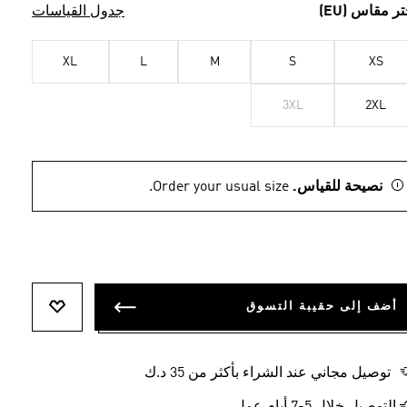
تر مقاس (EU)
جدول القياسات
XL
L
M
S
XS
3XL
2XL
نصيحة للقياس.
Order your usual size.
أضف إلى حقيبة التسوق
أضف إلى ل
توصيل مجاني عند الشراء بأكثر من 35 د.ك