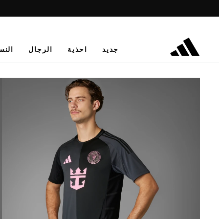
جديد
احذية
الرجال
النس