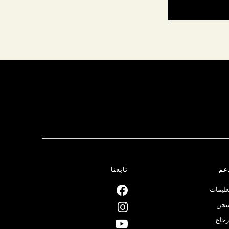
عم
تابعنا
عليمات
حن
رجاع