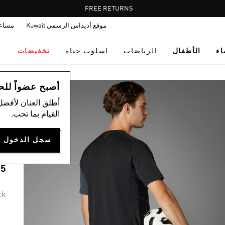
Pause
FREE RETURNS
promotion
موقع أديداس الرسمي Kuwait
مساع
rotation
اء
الأطفال
الرياضات
اسلوب حياة
تخفيضات
ال
أصبح عضواً للحصول
أطلق العنان لأفضل
القيام بما تحب.
Y
C
75
ck