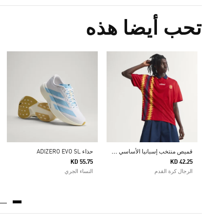
تحب أيضا هذه
ق
ميص منتخب إسبانيا الأساسي لعام 1994
حذاء ADIZERO EVO SL
KD 55.75
KD 42.25
الرجال كرة القدم
النساء الجري