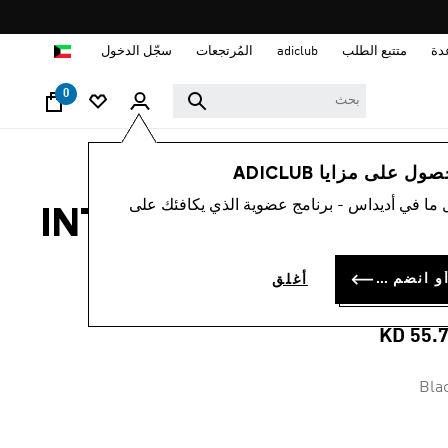
ا
دة
متتبع الطلب
adiclub
المُرتجعات
سجّل الدخول
0
رجال
ملابس
 على مزايا ADICLUB
 ما في أديداس - برنامج عضوية الذي يكافئك على
قميص INTER MIAMI CF
25/26 AWA
سجل الدخول أو انضم الآن
أغلق
AUTHENTI
KD 55.
Bla