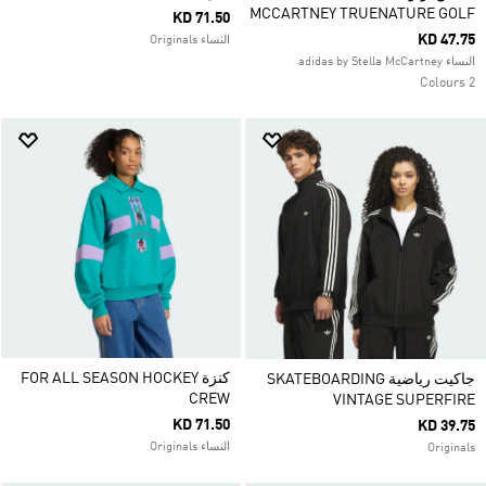
MCCARTNEY TRUENATURE GOLF
KD 71.50
KD 47.75
النساء Originals
النساء adidas by Stella McCartney
2 Colours
كنزة FOR ALL SEASON HOCKEY
جاكيت رياضية SKATEBOARDING
CREW
VINTAGE SUPERFIRE
KD 71.50
KD 39.75
النساء Originals
Originals