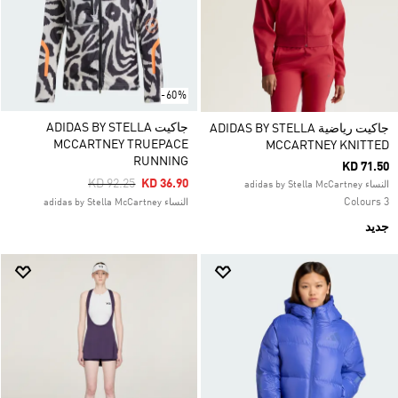
-60%
جاكيت ADIDAS BY STELLA
جاكيت رياضية ADIDAS BY STELLA
MCCARTNEY TRUEPACE
MCCARTNEY KNITTED
RUNNING
KD 71.50
Price Reduced From
To
KD 92.25
KD 36.90
النساء adidas by Stella McCartney
3 Colours
النساء adidas by Stella McCartney
جديد