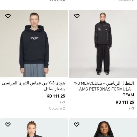
2 Colours
هودي Y-3 من قماش التيري الفرنسي
البنطال الرياضي Y-3 MERCEDES -
بشعار سائل
AMG PETRONAS FORMULA 1
TEAM
KD 111.25
KD 111.25
Y-3
2 Colours
Y-3