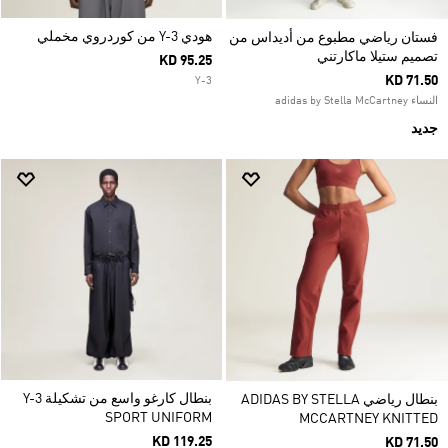
هودي Y-3 من كوردروي مخملي
فستان رياضي مطبوع من أديداس من
تصميم ستيلا ماكارتني
KD 95.25
KD 71.50
Y-3
النساء adidas by Stella McCartney
جديد
بنطال كارغو واسع من تشكيلة Y-3
بنطال رياضي ADIDAS BY STELLA
SPORT UNIFORM
MCCARTNEY KNITTED
KD 119.25
KD 71.50