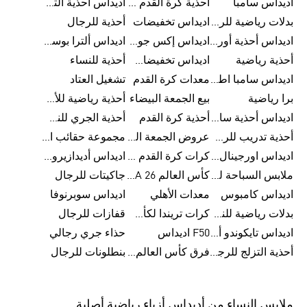
اديداس سامبا
أحذية كرة القدم للرجال
اديداس أحذية ألترا بوست للرجال
بدلات رياضية للرجال
اديداس تخفيضات
أحذية للرجال
اديداس أحذية أورجينالز
اديداس إكس جود بيلينغهام
اديداس ألترا بوست
أحذية رياضية
اديداس تخفيضات للأطفال
أحذية للنساء
اديداس سامبا اطفال
معدات كرة القدم
تشغيل العتاد
برا رياضية
بيع الجمعة البيضاء
أحذية رياضية للأطفال
اديداس أحذية سامبا للنساء
أحذية كرة القدم
أحذية الجري للنساء
أحذية تدريب للرجال
عروض الجمعة البيضاء للرجال
مجموعة حقائب الظهر
اديداس اورجينال ملابس
كرات كرة القدم للرجال
اديداس أديدازيرو معدات الجري
ملابس السباحة للرجال
كأس العالم FIFA 26™
جاكيتات للرجال
اديداس كامبوس
معدات الأهلي
اديداس سوبرنوفا
بدلات رياضية للنساء
كرات تريندا لكأس العالم FIFA 26™
قفازات للرجال
اديداس تايكوندو أورجنالز
F50 اديداس
حذاء جري رجالي
أحذية التزلج للرجال
فرق كأس العالم FIFA 26™
بنطلونات للرجال
ملابس النساء من أديداس أزياء رياضية أصلية