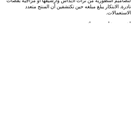
لتصاميم أسطورية من تراث أديداس وأرشيفها أو مزاجية بقصات
نادرة. الابتكار يبلغ مبلغه حين تكتشفين أن المنتج متعدد
الاستعمالات.
اعتمدي على تجربتك
بتجربتك تدركين هل القميص الذي وقعت عيناك عليه في كتالوج
ملابس النساء من أديداس مصنوع كليًا أم فقط جزئيًا من النسيج
المفضل لديك. إنها خبرة النساء العاشقات لـ أديداس وتعلقهم
الدائم بكل شيء متقن. حيث يقودك فهمك لأبسط تفاصيل
ملابس النساء لجعل كل قطعة لائقة على مظهرك. تستطيعين
لمس القطن ومعرفة نوعه والحكم على جودة الحياكة وإتقانها.
وسينتابك الانبهار حين ترين أزرار وضعها الصانع بإتقان في موضع
لم تتوقعينه على القطعة. لك عاداتك مع العلامة وهي دليلك.
كن عضواً واحصل على