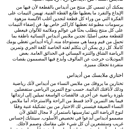
يمكنك أن تسمي كل منتج من أديداس بالقطعة لأن فيها من
الإبداع والتفرد ما يعطيها طابع القطة الفنية. تهيمن التيمات على
الفكرة التي من وراء كل قطعة لتجدين أغلب الألبسة مزهوة
برسومات مطبوعة تعطيها كاراكتر خاص بها. فن إضفاء التيمات
على كل منتج يتطلب بحثًا في عوالم وملائمة للألوان فيعطي
للقطعة معنى أصليًا. تجدين ملابس أديداس النسائية ناطقة بما
تحمل من قيم ومما هي مستوحاة منه. أزياء أديداس تغطي يومك
كاملًا. كل زي يمكن أن يتكلم لغته الخاصة كلغة الجري وتمرين
الرياضة الشاق والتنزه المسائي في الحدائق العامة. بعض
الموديلات خرجت عن المألوف وأبدع فيها المصممون بقصات
متفردة تجعلك مميزة.
اختاري ملابسك من أديداس
تختارين ما يروقك من ملابس النساء من أديداس لأنك رياضية
وذلك لأناقتك الدائمة. حسب نوع التمرين الرياضي ستفضلين
بلوزة رياضية عن أخرى. فالقصات الواسعة تميلين إلى ارتدائها
فيما بعد التمرين لأخذ قسط من الراحة والاسترخاء. أما ملابس
النساء الضيقة فيتسنى لك الاختيار من بين تشكيلة غنية وفقًا
لنوع الرياضة التي تمارسينها باستمرار. لا مجال للقلق لأن
مصممو أديداس أبدعوا في تخصيص الأسلوب. سينتابك إحساس
غريب وستشعرين أن كل شيء على مقاسك وصمم لأجلك.