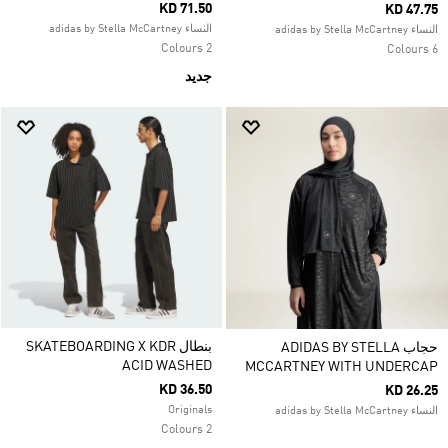
KD 71.50
KD 47.75
النساء adidas by Stella McCartney
النساء adidas by Stella McCartney
2 Colours
6 Colours
جديد
بنطال SKATEBOARDING X KDR
حجاب ADIDAS BY STELLA
ACID WASHED
MCCARTNEY WITH UNDERCAP
KD 36.50
KD 26.25
Originals
النساء adidas by Stella McCartney
2 Colours