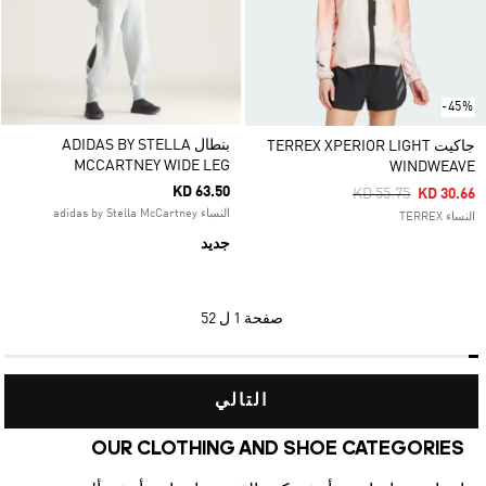
-45%
بنطال ADIDAS BY STELLA
جاكيت TERREX XPERIOR LIGHT
MCCARTNEY WIDE LEG
WINDWEAVE
KD 63.50
Price Reduced Fro
To
KD 55.75
KD 30.66
النساء adidas by Stella McCartney
النساء TERREX
جديد
صفحة
1 ل 52
التالي
OUR CLOTHING AND SHOE CATEGORIES