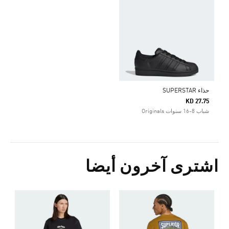
حذاء SUPERSTAR
KD 27.75
شباب 8-16 سنوات Originals
اشترى آخرون أيضا
ت
Price Reduced From
To
8