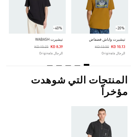
ا
-40%
-20%
تيشيرت واباش فضفاض
تيشيرت WABASH
Price Reduced From
To
Price Reduced From
To
KD 15.25
KD 8.39
KD 13.50
KD 10.13
الرجال Originals
الرجال Originals
المنتجات التي شوهدت
مؤخراً