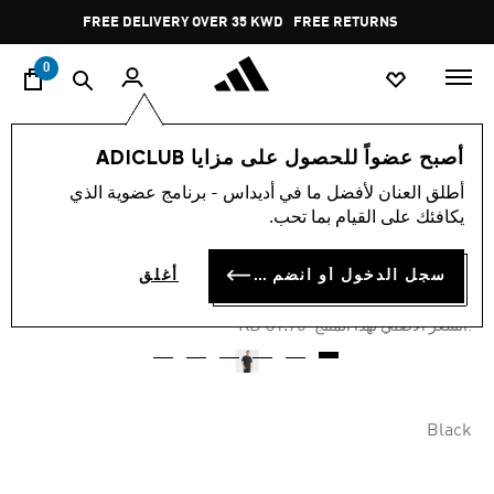
ا
Pause
FREE DELIVERY OVER 35 KWD
FREE RETURNS
promotion
rotation
0
الرجال
ملابس
أصبح عضواً للحصول على مزايا ADICLUB
أطلق العنان لأفضل ما في أديداس - برنامج عضوية الذي
-25%
يكافئك على القيام بما تحب.
قميص واباش فضفاض
سجل الدخول أو انضم الآن
أغلق
KD 22.23
Price reduced from
to
KD 31.75
:السعر الأصلي لهذا المنتج
Black