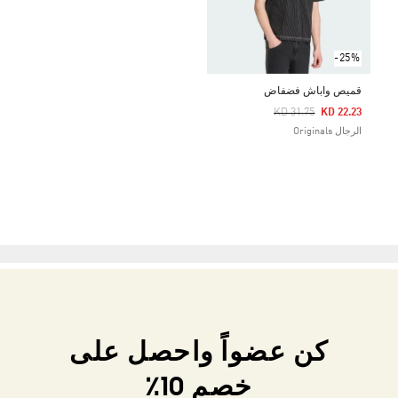
-25%
قميص واباش فضفاض
Price Reduced From
To
KD 31.75
KD 22.23
الرجال Originals
كن عضواً واحصل على
خصم 10٪