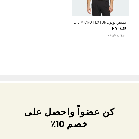
ق
ميص بولو ULTIMATE365 MICRO TEXTURE
KD 16.75
الرجال غولف
كن عضواً واحصل على
خصم 10٪