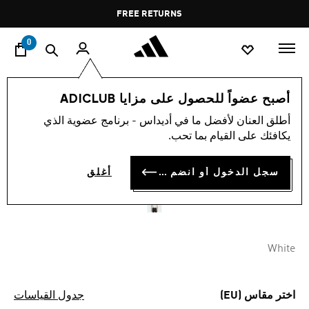
ا
Pause
FREE RETURNS
promotion
rotation
0
الرجال
ملابس
أصبح عضواً للحصول على مزايا ADICLUB
أطلق العنان لأفضل ما في أديداس - برنامج عضوية الذي
قميص بولو ULTIMATE365
يكافئك على القيام بما تحب.
MICRO TEXTURE
سجل الدخول أو انضم الآن
أغلق
KD 16.75
White
اختر مقاس (EU)
جدول القياسات