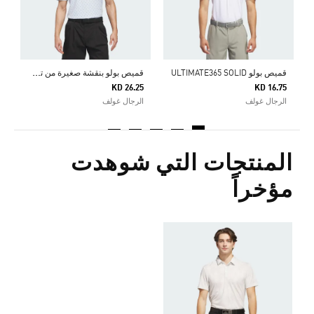
ق
ميص بولو بنقشة صغيرة من تشكيلة +ULTIMATE365
قميص بولو ULTIMATE365 SOLID
KD 26.25
KD 16.75
الرجال غولف
الرجال غولف
المنتجات التي شوهدت
مؤخراً