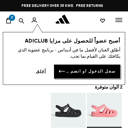
ا
Pause
FREE DELIVERY OVER 35 KWD
FREE RETURNS
promotion
rotation
0
الأطفال
أحذية
أصبح عضواً للحصول على مزايا ADICLUB
أطلق العنان لأفضل ما في أديداس - برنامج عضوية الذي
صندل للأطفال SUPERSTAR
يكافئك على القيام بما تحب.
KD 16.00
سجل الدخول أو انضم الآن
أغلق
2 ألوان متوفرة