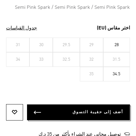
Selected
Semi Pink Spark / Semi Pink Spark / Semi Pink Spark
اختر مقاس (EU)
جدول القياسات
31
30
29.5
29
28
34
33
32.5
32
31.5
35
34.5
أضف إلى حقيبة التسوق
أضف إلى
توصيل مجاني عند الشراء بأكثر من 35 د.ك