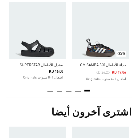
-35%
ح
ذاء للأطفال ADIDAS DISNEY ADIFOM SAMBA 360
صندل للأطفال SUPERSTAR
ص
0
KD 16.00
Price Reduced From
To
KD 26.25
KD 17.06
اطفال 4-8 سنوات Originals
ا
اطفال 1-4 سنوات Originals
اشترى آخرون أيضا