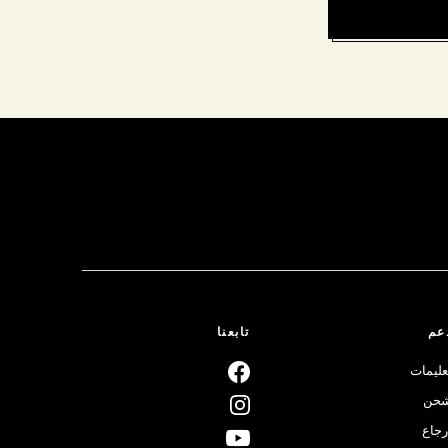
عم
تابعنا
عليمات
حن
رجاع