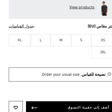
View products
تر مقاس (EU)
جدول القياسات
XL
L
M
S
XS
2XL
نصيحة للقياس.
Order your usual size.
أضف إلى حقيبة التسوق