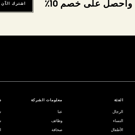
واحصل على خصم 10٪
اشترك الآن
الفئة
معلومات الشركة
د
الرجال
عنا
ت
النساء
وظائف
ش
الأطفال
صحافة
ا