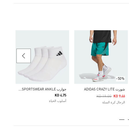
-40%
Price Reduced From
To
 7.84
شباب 8-16 سنوات portswear
-50%
ج
وارب CUSHIONED SPORTSWEAR ANKLE - عبوة بها 3 أزواج
شورت ADIDAS CRAZY LITE
KD 4.75
Price Reduced From
To
KD 19.00
KD 9.46
أسلوب الحياة
الرجال كرة السلة