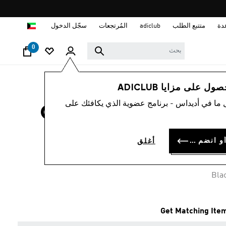
ا
دة
متتبع الطلب
adiclub
المُرتجعات
سجّل الدخول
0
رجال
ملابس
 على مزايا ADICLUB
 ما في أديداس - برنامج عضوية الذي يكافئك على
شورت CLUB TENNIS
CLIMACOOL 2-IN-
سجل الدخول أو انضم الآن
أغلق
KD 16.
Bla
Get Matching Ite