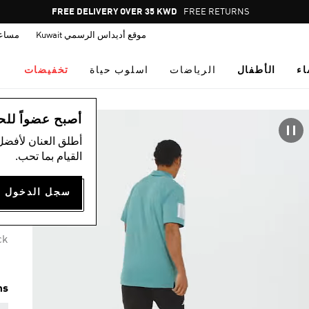
Pause
FREE DELIVERY OVER 35 KWD
FREE RETURNS
promotion
موقع أديداس الرسمي Kuwait
مساع
rotation
اء
الأطفال
الرياضات
اسلوب حياة
تخفيضات
ال
أصبح عضواً للحصول
أطلق العنان لأفضل
القيام بما تحب.
1
75
ck
ms