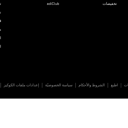
تخفيضات
adiClub
ت
نادي 
ق
م
ا
ا
ات
اطبع
الشروط والأحكام
سياسة الخصوصيّة
إعدادات ملفات الكوكيز