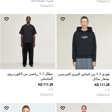
النساء Sportswear
2 Colours
2 Colours
بنطال Y-3 رياضي من الكوردروي
هودي Y-3 من قماش التيري الفرنسي
المخملي
بشعار سائل
KD 111.25
KD 111.25
Y-3
Y-3
2 Colours
2 Colours