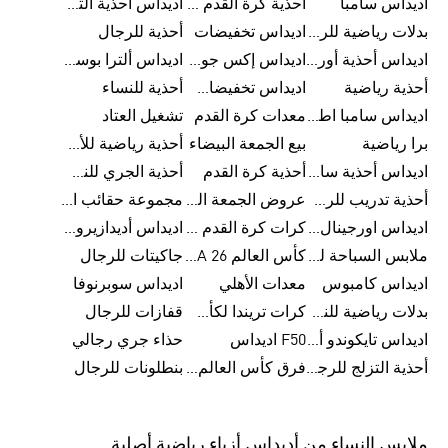
اديداس سامبا
أحذية كرة القدم للرجال
اديداس أحذية ألترا بوست للرجال
بدلات رياضية للرجال
اديداس تخفيضات
أحذية للرجال
اديداس أحذية أورجينالز
اديداس إكس جود بيلينغهام
اديداس ألترا بوست
أحذية رياضية
اديداس تخفيضات للأطفال
أحذية للنساء
اديداس سامبا اطفال
معدات كرة القدم
تشغيل العتاد
برا رياضية
بيع الجمعة البيضاء
أحذية رياضية للأطفال
اديداس أحذية سامبا للنساء
أحذية كرة القدم
أحذية الجري للنساء
أحذية تدريب للرجال
عروض الجمعة البيضاء للرجال
مجموعة حقائب الظهر
اديداس اورجينال ملابس
كرات كرة القدم للرجال
اديداس أديدازيرو معدات الجري
ملابس السباحة للرجال
كأس العالم FIFA 26™
جاكيتات للرجال
اديداس كامبوس
معدات الأهلي
اديداس سوبرنوفا
بدلات رياضية للنساء
كرات تريندا لكأس العالم FIFA 26™
قفازات للرجال
اديداس تايكوندو أورجنالز
F50 اديداس
حذاء جري رجالي
أحذية التزلج للرجال
فرق كأس العالم FIFA 26™
بنطلونات للرجال
ملابس النساء من أديداس أزياء رياضية أصلية