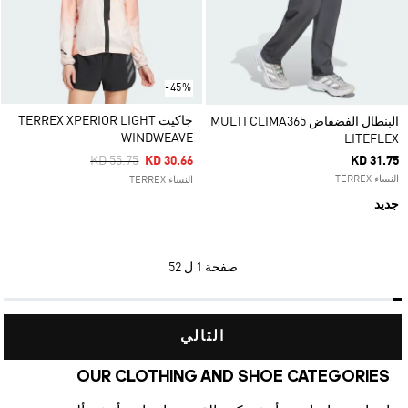
-45%
جاكيت TERREX XPERIOR LIGHT
البنطال الفضفاض MULTI CLIMA365
WINDWEAVE
LITEFLEX
Price Reduced From
To
KD 55.75
KD 30.66
KD 31.75
النساء TERREX
النساء TERREX
جديد
صفحة
1 ل 52
التالي
OUR CLOTHING AND SHOE CATEGORIES