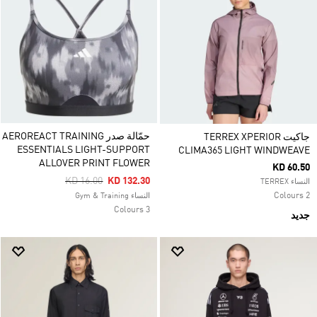
حمّالة صدر AEROREACT TRAINING
جاكيت TERREX XPERIOR
ESSENTIALS LIGHT-SUPPORT
CLIMA365 LIGHT WINDWEAVE
ALLOVER PRINT FLOWER
KD 60.50
Price Reduced From
To
KD 16.00
KD 132.30
النساء TERREX
2 Colours
النساء Gym & Training
3 Colours
جديد