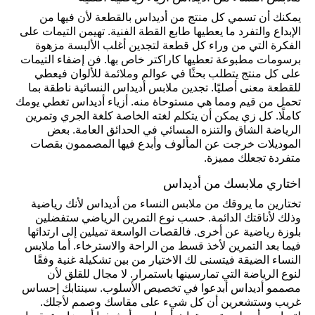
يمكنك أن تسمي كل منتج من أديداس بالقطعة لأن فيها من
الإبداع والتفرد ما يعطيها طابع القطة الفنية. تهيمن التيمات على
الفكرة التي من وراء كل قطعة لتجدين أغلب الألبسة مزهوة
برسومات مطبوعة تعطيها كاراكتر خاص بها. فن إضفاء التيمات
على كل منتج يتطلب بحثًا في عوالم وملائمة للألوان فيعطي
للقطعة معنى أصليًا. تجدين ملابس أديداس النسائية ناطقة بما
تحمل من قيم ومما هي مستوحاة منه. أزياء أديداس تغطي يومك
كاملًا. كل زي يمكن أن يتكلم لغته الخاصة كلغة الجري وتمرين
الرياضة الشاق والتنزه المسائي في الحدائق العامة. بعض
الموديلات خرجت عن المألوف وأبدع فيها المصممون بقصات
متفردة تجعلك مميزة.
اختاري ملابسك من أديداس
تختارين ما يروقك من ملابس النساء من أديداس لأنك رياضية
وذلك لأناقتك الدائمة. حسب نوع التمرين الرياضي ستفضلين
بلوزة رياضية عن أخرى. فالقصات الواسعة تميلين إلى ارتدائها
فيما بعد التمرين لأخذ قسط من الراحة والاسترخاء. أما ملابس
النساء الضيقة فيتسنى لك الاختيار من بين تشكيلة غنية وفقًا
لنوع الرياضة التي تمارسينها باستمرار. لا مجال للقلق لأن
مصممو أديداس أبدعوا في تخصيص الأسلوب. سينتابك إحساس
غريب وستشعرين أن كل شيء على مقاسك وصمم لأجلك.