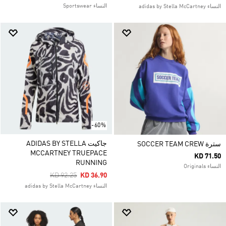
النساء Sportswear
النساء adidas by Stella McCartney
-60%
جاكيت ADIDAS BY STELLA
سترة SOCCER TEAM CREW
MCCARTNEY TRUEPACE
KD 71.50
RUNNING
النساء Originals
Price Reduced From
To
KD 92.25
KD 36.90
النساء adidas by Stella McCartney