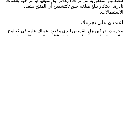
لتصاميم أسطورية من تراث أديداس وأرشيفها أو مزاجية بقصات
نادرة. الابتكار يبلغ مبلغه حين تكتشفين أن المنتج متعدد
الاستعمالات.
اعتمدي على تجربتك
بتجربتك تدركين هل القميص الذي وقعت عيناك عليه في كتالوج
ملابس النساء من أديداس مصنوع كليًا أم فقط جزئيًا من النسيج
المفضل لديك. إنها خبرة النساء العاشقات لـ أديداس وتعلقهم
الدائم بكل شيء متقن. حيث يقودك فهمك لأبسط تفاصيل
ملابس النساء لجعل كل قطعة لائقة على مظهرك. تستطيعين
لمس القطن ومعرفة نوعه والحكم على جودة الحياكة وإتقانها.
وسينتابك الانبهار حين ترين أزرار وضعها الصانع بإتقان في موضع
لم تتوقعينه على القطعة. لك عاداتك مع العلامة وهي دليلك.
كن عضواً واحصل على