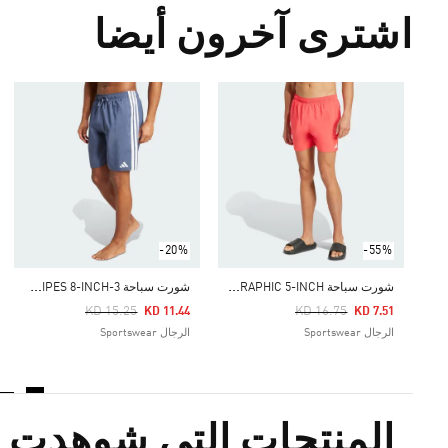
اشترى آخرون أيضا
-20%
-55%
ش
ورت سباحة WATER REACTIVE GRAPHIC 5-INCH
ش
ورت سباحة 3-STRIPES 8-INCH
Price Reduced From
To
Price Reduced From
To
KD 15.25
KD 16.75
KD 11.44
KD 7.51
الرجال Sportswear
الرجال Sportswear
المنتجات التي شوهدت م