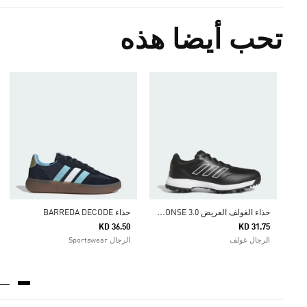
تحب أيضا هذه
ح
ذاء الغولف العريض TECH RESPONSE 3.0
حذاء BARREDA DECODE
KD 36.50
KD 31.75
الرجال غولف
الرجال Sportswear