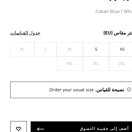
Cobalt Blue / Whi
تر مقاس (EU)
جدول القياسات
XL
L
M
S
XS
4XL
3XL
2XL
نصيحة للقياس.
Order your usual size.
أضف إلى حقيبة التسوق