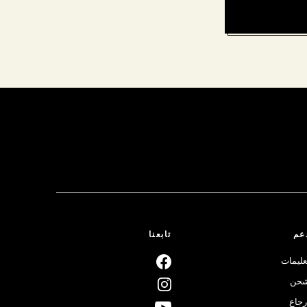
عم
تابعنا
عليمات
حن
رجاع