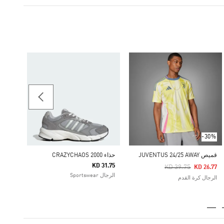
-30%
Price Reduced From
To
42.35
الرجال
-30%
قميص JUVENTUS 24/25 AWAY
حذاء CRAZYCHAOS 2000
KD 31.75
Price Reduced From
To
KD 39.75
KD 26.77
الرجال Sportswear
الرجال كرة القدم