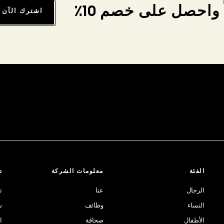
واحصل على خصم 10٪
اشترك الآن
الفئة
معلومات الشركة
د
الرجال
عنا
ت
النساء
وظائف
ش
الأطفال
صحافة
ا