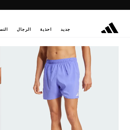
جديد
احذية
الرجال
النس