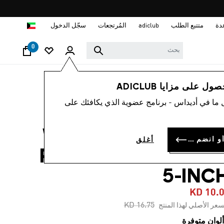
ا
دة
متتبع الطلب
adiclub
المُرتجعات
سجّل الدخول
0
رجال
ملابس
 على مزايا ADICLUB
 ما في أديداس - برنامج عضوية الذي يكافئك على
-40%
شورت سباحة WATER
سجل الدخول أو انضم الآن
أغلق
REACTIVE GRAPHI
5-INC
KD 10.
Price reduced from
to
KD 16.75
سعر الأصلي لهذا المنتج