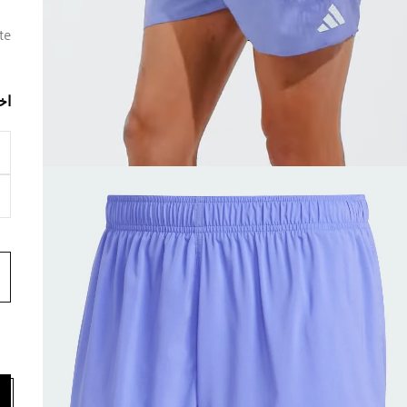
te
اخ