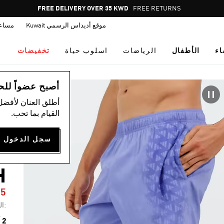
Pause
FREE DELIVERY OVER 35 KWD
FREE RETURNS
promotion
موقع أديداس الرسمي Kuwait
مساع
rotation
اء
الأطفال
الرياضات
اسلوب حياة
تخفيضات
ال
أصبح عضواً للحصول
أطلق العنان لأفضل
القيام بما تحب.
C
H
05
:ال
2 ألوان متوفرة