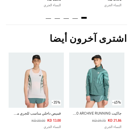
0
النساء الجري
النساء الجري
ا
اشترى آخرون أيضا
Price Reduced From
To
7
ا
-35%
-45%
ج
اكيت ADIZERO ARCHIVE RUNNING
ق
ميص داخلي مناسب للجري من أرشيف تشكيلة ADIZERO
Price Reduced From
To
Price Reduced From
To
KD 20.00
KD 13.00
KD 39.75
KD 21.86
النساء الجري
النساء الجري