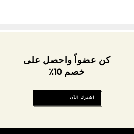
كن عضواً واحصل على
خصم 10٪
اشترك الآن