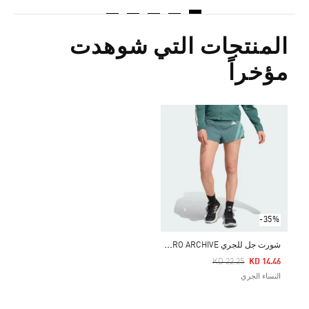
المنتجات التي شوهدت
مؤخراً
-35%
ش
ورت جل للجري ADIZERO ARCHIVE من أديداس
Price Reduced From
To
KD 22.25
KD 14.46
النساء الجري