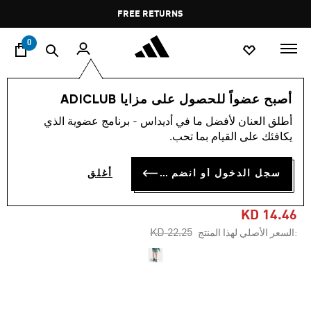
ا
Pause
FREE RETURNS
promotion
rotation
0
النساء
ملابس
أصبح عضواً للحصول على مزايا ADICLUB
أطلق العنان لأفضل ما في أديداس - برنامج عضوية الذي
-35%
يكافئك على القيام بما تحب.
شورت جل للجري ADIZERO
سجل الدخول أو انضم الآن
أغلق
ARCHIVE من أديداس
KD 14.46
Price reduced from
to
KD 22.25
:السعر الأصلي لهذا المنتج