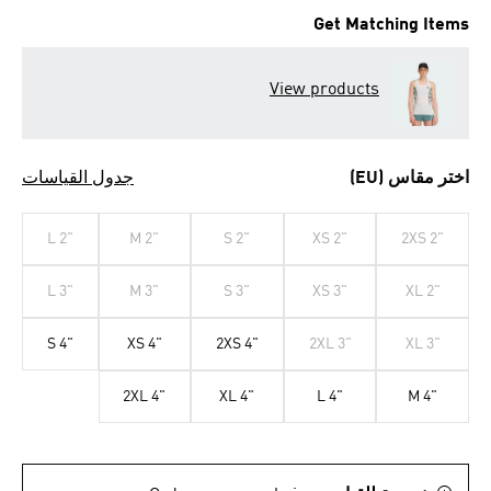
Get Matching Items
View products
اختر مقاس (EU)
جدول القياسات
L 2"
M 2"
S 2"
XS 2"
2XS 2"
L 3"
M 3"
S 3"
XS 3"
XL 2"
S 4"
XS 4"
2XS 4"
2XL 3"
XL 3"
2XL 4"
XL 4"
L 4"
M 4"