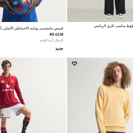
قميص مانشستر يونايتد الاحتياطي الأصلي بأكمام 
KD 63.50
الرجال كرة القدم
جديد