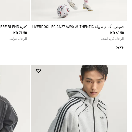
•
أديداس التطبيق فقط
•
أديداس التطبيق فقط
•
أديداس التطبيق فقط
•
أديداس 
قميص بأكمام طويلة LIVERPOOL FC 26/27 AWAY AUTHENTIC
كنزة ORIGINALS CASHMERE BLEND
KD 71.50
KD 63.50
الرجال كرة القدم
الرجال غولف
جديد