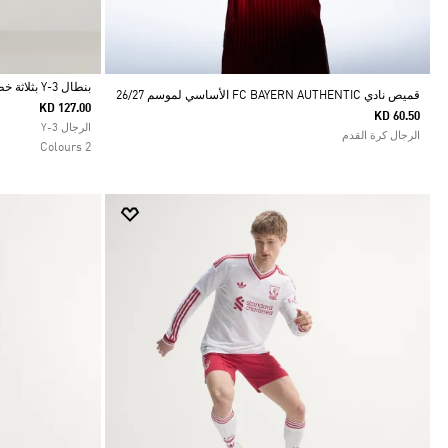
بنطال Y-3 بثلاثة خطوط مناسب للزي الرياضي
قميص نادي FC BAYERN AUTHENTIC الأساسي لموسم 26/27
KD 127.00
KD 60.50
Selected
الرجال Y-3
الرجال كرة القدم
2 Colours