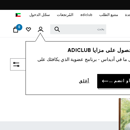
ا
دة
متتبع الطلب
adiclub
المُرتجعات
سجّل الدخول
0
 على مزايا ADICLUB
 ما في أديداس - برنامج عضوية الذي يكافئك على
فلتر و صنف
سجل الدخول أو انضم الآن
أغلق