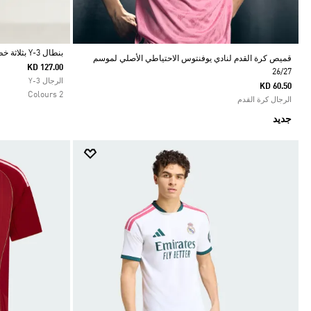
بنطال Y-3 بثلاثة خطوط مناسب للزي الرياضي
قميص كرة القدم لنادي يوفنتوس الاحتياطي الأصلي لموسم
KD 127.00
26/27
Selected
الرجال Y-3
KD 60.50
2 Colours
الرجال كرة القدم
جديد