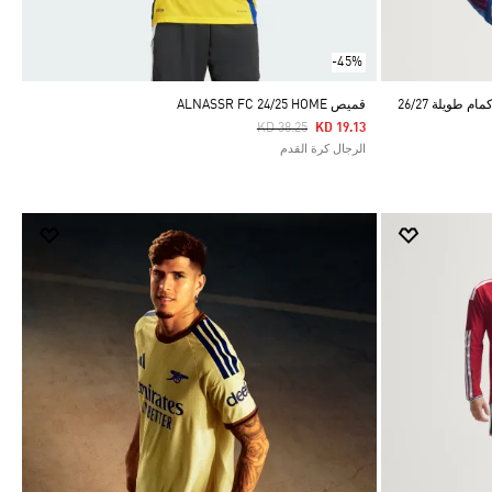
-45%
طويلة 26/27
قميص ALNASSR FC 24/25 HOME
Price Reduced From
To
KD 38.25
KD 19.13
الرجال كرة القدم