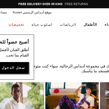
Pause
FREE RETURNS
promotion
موقع أديداس الرسمي Kuwait
مساع
rotation
اء
الأطفال
الرياضات
اسلوب حياة
تخفيضات
أصبح عضواً للحصول
أطلق العنان لأفضل
القيام بما تحب.
ك في مجموعة أديداس الرجالية. سواء كنت متوجهًا إلى صالة
فستجد ما يناسبك.