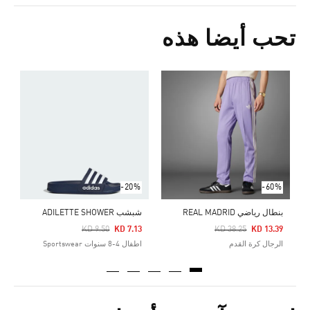
تحب أيضا هذه
ش
5
r
-20%
-60%
بنطال رياضي REAL MADRID
شبشب ADILETTE SHOWER
Price Reduced From
To
Price Reduced From
To
KD 9.50
KD 7.13
KD 38.25
KD 13.39
الرجال كرة القدم
اطفال 4-8 سنوات Sportswear