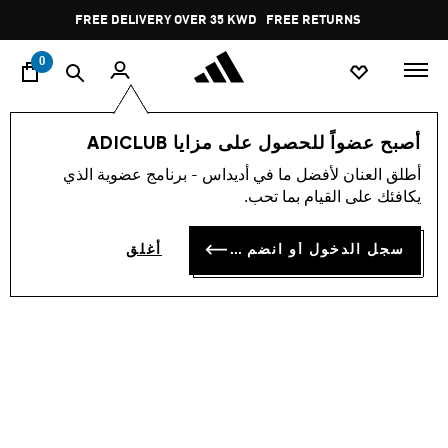
ا
Pause
FREE DELIVERY OVER 35 KWD
FREE RETURNS
promotion
rotation
0
اسلوب حياة
العلامات التجارية
الألبسة الرياضية
أحذية
أصبح عضواً للحصول على مزايا ADICLUB
أطلق العنان لأفضل ما في أديداس - برنامج عضوية الذي
شبشب ADILETTE SHOWER
يكافئك على القيام بما تحب.
KD 11.25
سجل الدخول أو انضم الآن
أغلق