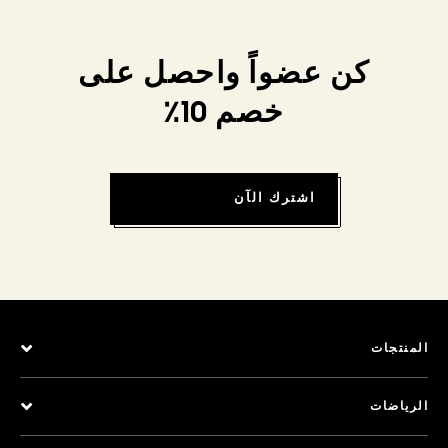
كن عضواً واحصل على
خصم 10٪
اشترك الآن
المنتجات
الرياضات