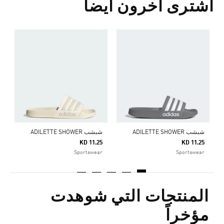
اشترى آخرون أيضا
ش
5
r
شبشب ADILETTE SHOWER
شبشب ADILETTE SHOWER
KD 11.25
KD 11.25
Sportswear
Sportswear
المنتجات التي شوهدت
مؤخراً