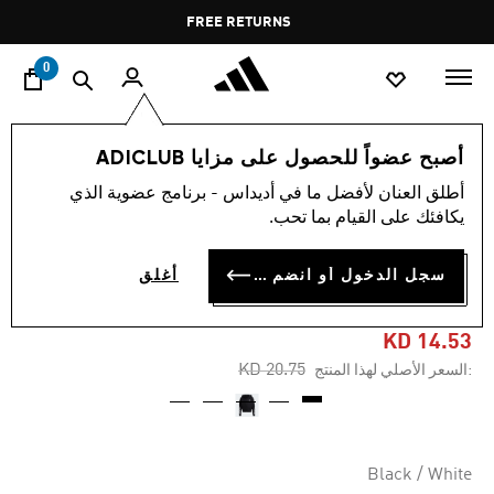
ا
Pause
FREE RETURNS
promotion
rotation
0
الأطفال
الملابس
أصبح عضواً للحصول على مزايا ADICLUB
أطلق العنان لأفضل ما في أديداس - برنامج عضوية الذي
-25%
يكافئك على القيام بما تحب.
سُترة FUTURE ICONS 3-
سجل الدخول أو انضم الآن
أغلق
STRIPES FULL-ZIP
KD 14.53
Price reduced from
to
KD 20.75
:السعر الأصلي لهذا المنتج
Black / White