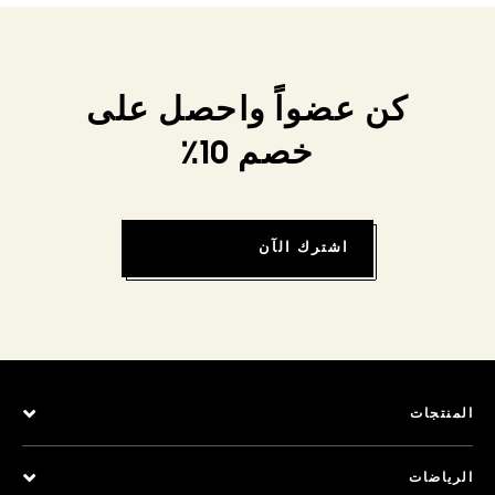
كن عضواً واحصل على
خصم 10٪
اشترك الآن
المنتجات
الرياضات