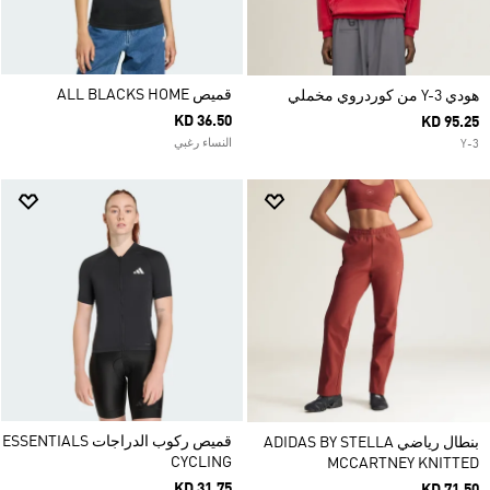
قميص ALL BLACKS HOME
هودي Y-3 من كوردروي مخملي
KD 36.50
KD 95.25
النساء رغبي
Y-3
قميص ركوب الدراجات ESSENTIALS
بنطال رياضي ADIDAS BY STELLA
CYCLING
MCCARTNEY KNITTED
KD 31.75