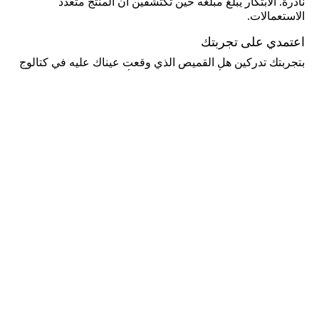
نادرة. الابتكار يبلغ مبلغه حين تكتشفين أن المنتج متعدد
الاستعمالات.
اعتمدي على تجربتك
بتجربتك تدركين هل القميص الذي وقعت عيناك عليه في كتالوج
ملابس النساء من أديداس مصنوع كليًا أم فقط جزئيًا من النسيج
المفضل لديك. إنها خبرة النساء العاشقات لـ أديداس وتعلقهم
الدائم بكل شيء متقن. حيث يقودك فهمك لأبسط تفاصيل
ملابس النساء لجعل كل قطعة لائقة على مظهرك. تستطيعين
لمس القطن ومعرفة نوعه والحكم على جودة الحياكة وإتقانها.
وسينتابك الانبهار حين ترين أزرار وضعها الصانع بإتقان في موضع
لم تتوقعينه على القطعة. لك عاداتك مع العلامة وهي دليلك.
كن عضواً واحصل على