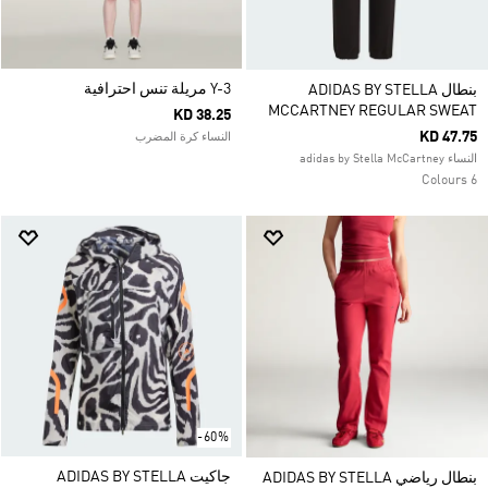
Y-3 مريلة تنس احترافية
بنطال ADIDAS BY STELLA
MCCARTNEY REGULAR SWEAT
KD 38.25
KD 47.75
النساء كرة المضرب
النساء adidas by Stella McCartney
6 Colours
-60%
جاكيت ADIDAS BY STELLA
بنطال رياضي ADIDAS BY STELLA