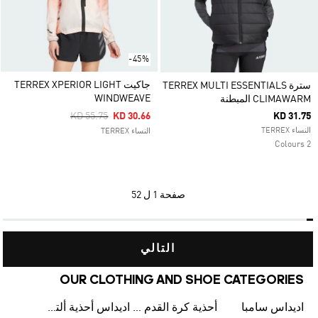
-45%
جاكيت TERREX XPERIOR LIGHT
سترة TERREX MULTI ESSENTIALS
WINDWEAVE
CLIMAWARM المبطنة
Price Reduced From
To
KD 55.75
KD 30.66
KD 31.75
النساء TERREX
النساء TERREX
2 Colours
صفحة
1 ل 52
التالي
OUR CLOTHING AND SHOE CATEGORIES
اديداس سامبا
أحذية كرة القدم للرجال
اديداس أحذية ألترا بوست للرجال