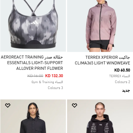
حمّالة صدر AEROREACT TRAINING
جاكيت TERREX XPERIOR
ESSENTIALS LIGHT-SUPPORT
CLIMA365 LIGHT WINDWEAVE
ALLOVER PRINT FLOWER
KD 60.50
Price Reduced From
To
KD 16.00
KD 132.30
النساء TERREX
2 Colours
النساء Gym & Training
3 Colours
جديد