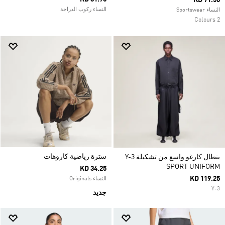
KD 71.50
النساء ركوب الدراجة
النساء Sportswear
2 Colours
سترة رياضية كاروهات
بنطال كارغو واسع من تشكيلة Y-3
SPORT UNIFORM
KD 34.25
KD 119.25
النساء Originals
Y-3
جديد