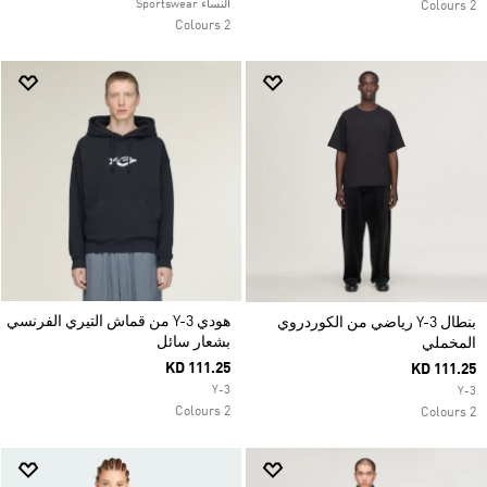
النساء Sportswear
2 Colours
2 Colours
هودي Y-3 من قماش التيري الفرنسي
بنطال Y-3 رياضي من الكوردروي
بشعار سائل
المخملي
KD 111.25
KD 111.25
Y-3
Y-3
2 Colours
2 Colours