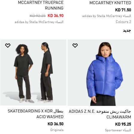
MCCARTNEY TRUEPACE
MCCARTNEY KNITTED
RUNNING
KD 71.50
Price Reduced From
To
KD 92.25
KD 36.90
النساء adidas by Stella McCartney
2 Colours
النساء adidas by Stella McCartney
جديد
بنطال SKATEBOARDING X KDR
جاكيت ريش منفوخة ADIDAS Z.N.E.
ACID WASHED
CLIMAWARM
KD 36.50
KD 95.25
Originals
النساء Sportswear