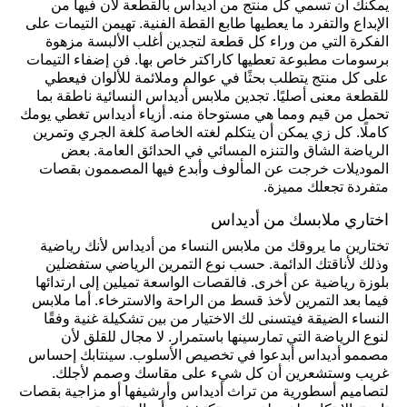
يمكنك أن تسمي كل منتج من أديداس بالقطعة لأن فيها من
الإبداع والتفرد ما يعطيها طابع القطة الفنية. تهيمن التيمات على
الفكرة التي من وراء كل قطعة لتجدين أغلب الألبسة مزهوة
برسومات مطبوعة تعطيها كاراكتر خاص بها. فن إضفاء التيمات
على كل منتج يتطلب بحثًا في عوالم وملائمة للألوان فيعطي
للقطعة معنى أصليًا. تجدين ملابس أديداس النسائية ناطقة بما
تحمل من قيم ومما هي مستوحاة منه. أزياء أديداس تغطي يومك
كاملًا. كل زي يمكن أن يتكلم لغته الخاصة كلغة الجري وتمرين
الرياضة الشاق والتنزه المسائي في الحدائق العامة. بعض
الموديلات خرجت عن المألوف وأبدع فيها المصممون بقصات
متفردة تجعلك مميزة.
اختاري ملابسك من أديداس
تختارين ما يروقك من ملابس النساء من أديداس لأنك رياضية
وذلك لأناقتك الدائمة. حسب نوع التمرين الرياضي ستفضلين
بلوزة رياضية عن أخرى. فالقصات الواسعة تميلين إلى ارتدائها
فيما بعد التمرين لأخذ قسط من الراحة والاسترخاء. أما ملابس
النساء الضيقة فيتسنى لك الاختيار من بين تشكيلة غنية وفقًا
لنوع الرياضة التي تمارسينها باستمرار. لا مجال للقلق لأن
مصممو أديداس أبدعوا في تخصيص الأسلوب. سينتابك إحساس
غريب وستشعرين أن كل شيء على مقاسك وصمم لأجلك.
لتصاميم أسطورية من تراث أديداس وأرشيفها أو مزاجية بقصات