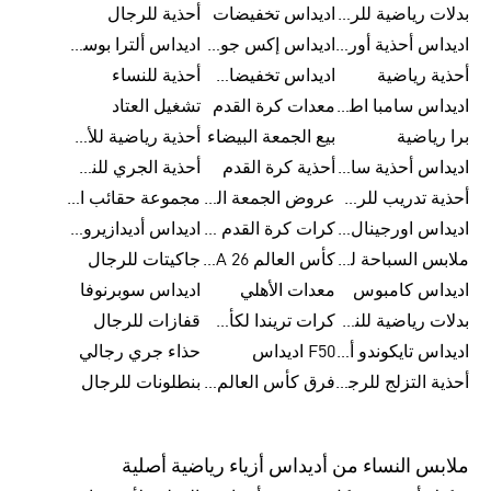
بدلات رياضية للرجال
اديداس تخفيضات
أحذية للرجال
اديداس أحذية أورجينالز
اديداس إكس جود بيلينغهام
اديداس ألترا بوست
أحذية رياضية
اديداس تخفيضات للأطفال
أحذية للنساء
اديداس سامبا اطفال
معدات كرة القدم
تشغيل العتاد
برا رياضية
بيع الجمعة البيضاء
أحذية رياضية للأطفال
اديداس أحذية سامبا للنساء
أحذية كرة القدم
أحذية الجري للنساء
أحذية تدريب للرجال
عروض الجمعة البيضاء للرجال
مجموعة حقائب الظهر
اديداس اورجينال ملابس
كرات كرة القدم للرجال
اديداس أديدازيرو معدات الجري
ملابس السباحة للرجال
كأس العالم FIFA 26™
جاكيتات للرجال
اديداس كامبوس
معدات الأهلي
اديداس سوبرنوفا
بدلات رياضية للنساء
كرات تريندا لكأس العالم FIFA 26™
قفازات للرجال
اديداس تايكوندو أورجنالز
F50 اديداس
حذاء جري رجالي
أحذية التزلج للرجال
فرق كأس العالم FIFA 26™
بنطلونات للرجال
ملابس النساء من أديداس أزياء رياضية أصلية