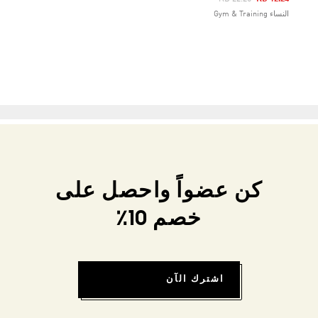
النساء Gym & Training
كن عضواً واحصل على
خصم 10٪
اشترك الآن