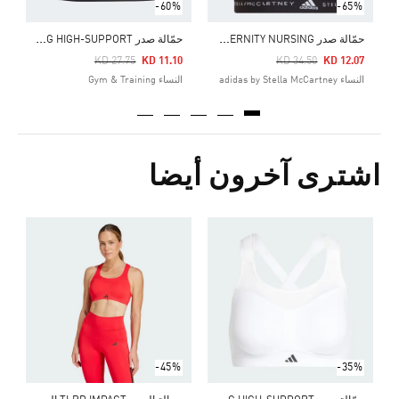
-60%
-65%
ح
مّالة صدر ADIDAS BY STELLA MCCARTNEY HIGH SUPPORT MATERNITY NURSING
ح
مّالة صدر TAILORED IMPACT LUXE TRAINING HIGH-SUPPORT (قياس كبير)
Price Reduced From
To
Price Reduced From
To
KD 27.75
KD 11.10
KD 34.50
KD 12.07
النساء adidas by Stella McCartney
النساء Gym & Training
اشترى آخرون أيضا
Price Reduced From
To
0
ا
-45%
-35%