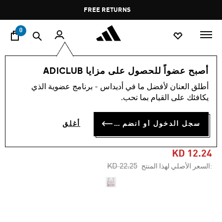
ا
Pause
FREE RETURNS
promotion
rotation
0
النساء
ملابس
أصبح عضواً للحصول على مزايا ADICLUB
أطلق العنان لأفضل ما في أديداس - برنامج عضوية الذي
-40%
يكافئك على القيام بما تحب.
حمّالة صدر TLRD IMPACT
سجل الدخول أو انضم الآن
أغلق
TRAINING HIGH-SUPPORT
KD 12.24
Price reduced from
to
KD 22.25
:السعر الأصلي لهذا المنتج