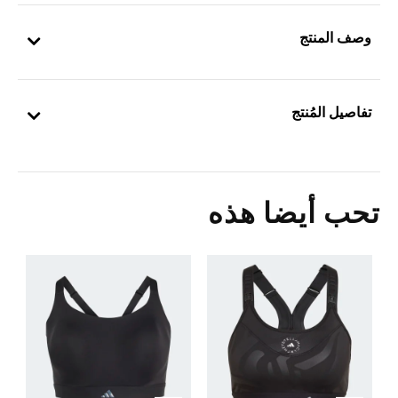
وصف المنتج
تفاصيل المُنتج
تحب أيضا هذه
Price Reduced From
To
0
ا