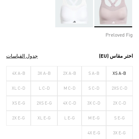
Selected
Preloved Fig
اختر مقاس (EU)
جدول القياسات
4X A-B
3X A-B
2X A-B
S A-B
XS A-B
XL C-D
L C-D
M C-D
S C-D
2XS C-D
XS E-G
2XS E-G
4X C-D
3X C-D
2X C-D
2X E-G
XL E-G
L E-G
M E-G
S E-G
4X E-G
3X E-G