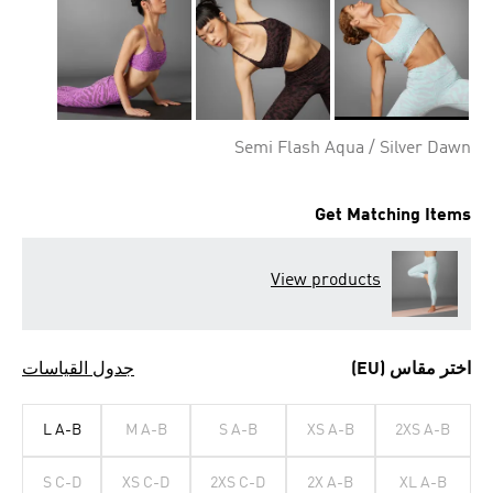
Selected
Semi Flash Aqua / Silver Dawn
Get Matching Items
View products
اختر مقاس (EU)
جدول القياسات
L A-B
M A-B
S A-B
XS A-B
2XS A-B
S C-D
XS C-D
2XS C-D
2X A-B
XL A-B