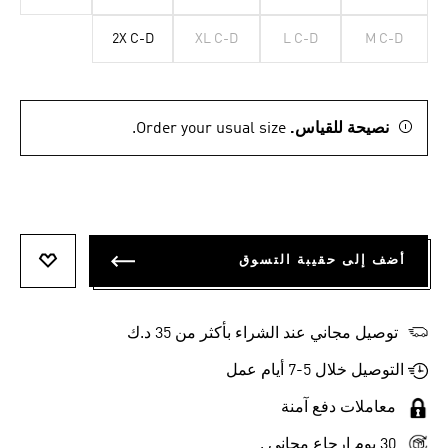
2X C-D
XL C-D
L C-D
M C-D
نصيحة للقياس.
Order your usual size.
أضف إلى حقيبة التسوق
أضف إلى
توصيل مجاني عند الشراء بأكثر من 35 د.ك
التوصيل خلال 5-7 أيام عمل
معاملات دفع آمنة
30 يوم إرجاع مجاني .