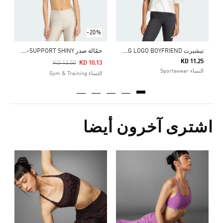
-20%
ت
يشيرت ESSENTIALS BIG LOGO BOYFRIEND
ح
مّالة صدر AEROREACT TRAINING LIGHT-SUPPORT SHINY
KD 11.25
Price Reduced From
To
KD 13.50
KD 10.13
النساء Sportswear
النساء Gym & Training
اشترى آخرون أيضا
Price Reduced From
To
3
ا