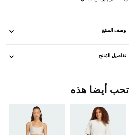
وصف المنتج
تفاصيل المُنتج
تحب أيضا هذه
Price Reduced From
To
0
ا