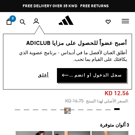
ا
Pause
FREE DELIVERY OVER 35 KWD
FREE RETURNS
promotion
rotation
0
النساء
ملابس
أصبح عضواً للحصول على مزايا ADICLUB
أطلق العنان لأفضل ما في أديداس - برنامج عضوية الذي
-25%
يكافئك على القيام بما تحب.
حمّالة صدر ALL ME LIGHT-
سجل الدخول أو انضم الآن
أغلق
SUPPORT ALLOVER PRINT
KD 12.56
Price reduced from
to
KD 16.75
:السعر الأصلي لهذا المنتج
3 ألوان متوفرة