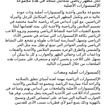
لكل مظهر رياضي متكامل ستجد في هذه مجموعة
الإكسسوارات الأصلية
مجموعة ملابس وأحذية وإكسسوارات أصلية وذات جودة
عالية تدعم وتكمل المظهر الرياضي المتكامل للرجل والمرأة
الرياضيين. مع كون أديداس شركة رياضية عالمية مختصة في
تصميم الملابس والرياضية والأحذية لكن يمتد اهتمامها أيضًا
بجميع التقنيات الداعمة للنشاط الرياضي وتصميم وتزويد اللاعب
الرياضي بكافة الإكسسوارات التي تساعد في تحسين الأداء
الرياضي وتسهل الممارسة لساعات طويلة و تشجع على النشاط
الرياضي وتكسر الحواجز التي تمنع او تقلل منه مثل الحر
والشمس والطرق الوعرة بتصميم الملابس والأحذية والقبعات
وداعمات الركب وحقائي الظهر والجوارب و كل ما يمكن أن
يسهل على اللاعب و يحسن أداؤه و ستتعرف على مميزات هذه
الملحقات من خلال المميزات التالية.
إكسسوارات أصليه ومعدات
الإكسسوارات الرياضية مهمة لعدة أسياي تتعلق بالسلامة
والراحة أثناء ممارسة الرياضة. ومجموعة الملابس والأحذية
والإكسسوارات الأصلية والملحقات من أديداس تهتم وتساعد في
تحسين أداء اللاعب غير الأحذية المريحة بنعل مناسب توفر هنا
الجوارب المثالية التي تساعد على امتصاص العرق وتسمح
بالتهوية وذلك يمنع أنمو لأي فطريات تسبب الأذى للقدمين.