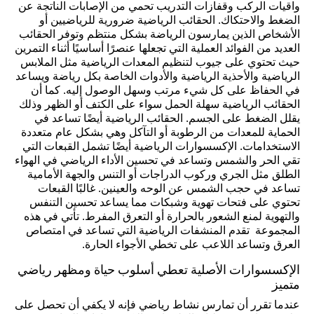
واقيات الركب وقفازات التدريب تحمي من الإصابات الناتجة عن
الضغط والاحتكاك. الحقائب الرياضية ضرورية للرياضيين أو
الأشخاص الذين يمارسون الرياضة بشكل منتظم وتوفر الحقائب
العديد من الفوائد العملية التي تجعلها عنصرًا أساسيًا أثناء التمرين
حيث تحتوي على جيوب لتنظيم المعدات الرياضية مثل الملابس
الرياضية والأحذية الرياضية والأدوات الخاصة بكل رياضة ويساعد
في الحفاظ على كل شيء مرتب وسهل الوصول إليه. كما أن
الحقائب الرياضية سهلة الحمل سواء على الكتف أو الظهر وذلك
يقلل الضغط على الجسم. الحقائب الرياضية أيضًا تساعد في
الحماية للمعدات من الرطوبة أو التآكل وهي بشكل عام متعددة
الاستخدامات. الإكسسوارات الرياضية أيضًا تشمل القبعات التي
تقي الحر والشمس وتساعد في تحسين الأداء الرياضي في الهواء
الطلق مثل الجري وركوب الدراجات أو التنس والجهة الأمامية
تساعد في حجب الشمس عن الوحه والعينين. غالبًا القبعات
تحتوي على فتحات تهوية وشبكات مما يساعد تحسين التنفس
والتهوية لمنع الشعور بالحرارة أو التعرق المفرط. تأتي في هذه
المجموعة تقدم المنشفات الرياضية التي تساعد في امتصاص
العرق وتساعد اللاعب على تخطي الأجواء الحارة.
الإكسسوارات الأصلية تعطي أسلوب حياة ومظهر رياضي
متميز
عندما تقرر أن تمارس نشاط رياضي فإنه لا يكفي أن تحصل على