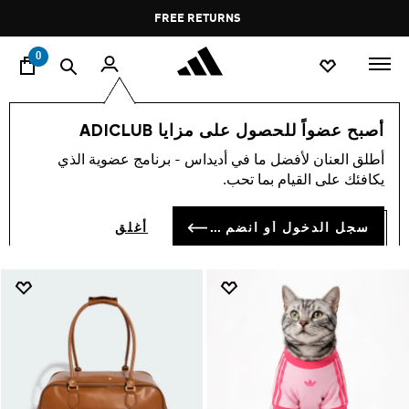
ا
Pause
FREE RETURNS
promotion
rotation
0
اسلوب حياة
العلامات التجارية
أوريجينالز
إكسسوارات
أصبح عضواً للحصول على مزايا ADICLUB
أصول · ملحقات
أطلق العنان لأفضل ما في أديداس - برنامج عضوية الذي
(199)
يكافئك على القيام بما تحب.
فلتر و صنف
صور كبيرة
سجل الدخول أو انضم الآن
أغلق