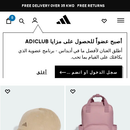
ا
Pause
FREE RETURNS
promotion
rotation
0
أسلوب الحياة
إكسسوارات
أصبح عضواً للحصول على مزايا ADICLUB
إكسسوارات
أطلق العنان لأفضل ما في أديداس - برنامج عضوية الذي
(237)
يكافئك على القيام بما تحب.
فلتر و صنف
صور كبيرة
سجل الدخول أو انضم الآن
أغلق