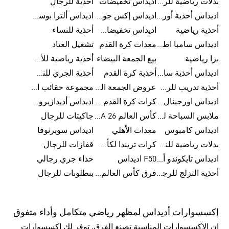
بدلات رياضية للرجال
اديداس تخفيضات
أحذية للرجال
اديداس أحذية أورجينالز
اديداس إكس جود بيلينغهام
اديداس ألترا بوست
أحذية رياضية
اديداس تخفيضات للأطفال
أحذية للنساء
اديداس سامبا اطفال
معدات كرة القدم
تشغيل العتاد
برا رياضية
بيع الجمعة البيضاء
أحذية رياضية للأطفال
اديداس أحذية سامبا للنساء
أحذية كرة القدم
أحذية الجري للنساء
أحذية تدريب للرجال
عروض الجمعة البيضاء للرجال
مجموعة حقائب الظهر
اديداس اورجينال ملابس
كرات كرة القدم للرجال
اديداس أديدازيرو معدات الجري
ملابس السباحة للرجال
كأس العالم FIFA 26™
جاكيتات للرجال
اديداس كامبوس
معدات الأهلي
اديداس سوبرنوفا
بدلات رياضية للنساء
كرات تريندا لكأس العالم FIFA 26™
قفازات للرجال
اديداس تايكوندو أورجنالز
F50 اديداس
حذاء جري رجالي
أحذية التزلج للرجال
فرق كأس العالم FIFA 26™
بنطلونات للرجال
إكسسوارات أديداس لمظهر رياضي متكامل وأداء متفوق
إن الإكسسوارات المناسبة تصنع الفرق. توفر لك إكسسوارات