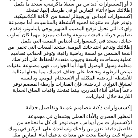
3 أو إكسسوارات أديداس من ستيلا ماكرتيني، ستجد ما يكمل
إطلالتك سواء أثناء التمارين أو في طريقك إليها. تمنحك
إكسسوارات أديداس أوريجينالز لمسة من الأناقة الكلاسيكية،
وتوفر خيارات متنوعة لجميع الأنشطة والمناسبات. أما مجموعة
واي 3، التي تحمل توقيع المصمم الشهير يوجي ياماموتو، فتقدم
تصاميم جريئة بأقمشة متنوعة وقصات مميزة. مهما كان أسلوب
حياتك، ستجد في إكسسوارات أديداس اللمسة التي تكمل
إطلالتك وتدعم احتياجاتك اليومية. ستجد القبعات التي تحمي من
أشعة الشمس مع لمسة رياضية راقية، وتوفر الحقائب تصاميم
عملية بمساحات واسعة وجيوب متعددة للحفاظ على أغراضك
منظمة وسهل الوصول إليها. أما الجوارب، فهي مصنوعة بتقنيات
تمتص الرطوبة وتحافظ على جفاف قدميك، مما يجعلها مثالية
للأنشطة الرياضية المكثفة أو الاستخدام اليومي. وبالنسبة
لعشاق النوادي الرياضية، فإن القفازات وأربطة المعصم توفر
دعماً إضافياً أثناء التمارين، بينما تمنحك واقيات الساق الحماية
اللازمة خلال المباريات.
إكسسوارات ذكية بتصاميم عملية وتفاصيل جذابة
المظهر العصري والأداء العملي يجتمعان في مجموعة
الإكسسوارات من أديداس، حيث توفر لك كل ما تحتاجه من
تفاصيل دقيقة تعزز من راحتك وتساعدك على التركيز في يومك.
سواء كنت رياضيًا تبحث عن معدات تدعمك أثناء التمارين مثل