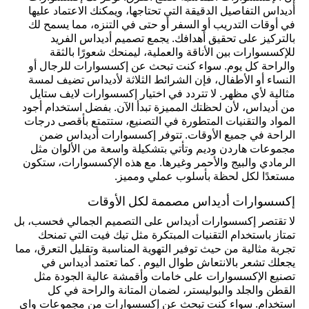
أديداس التفاصيل الدقيقة التي تحتاجها، ويمكنك الاعتماد عليها
في أوقات التدريب أو السفر أو حتى في التنزه، مما يسمح لك
بالتركيز على تحقيق أهدافك. يجمع تصميم أديداس الفريد
للإكسسوارات بين الأناقة والعملية، ليمنحك شعورًا بالثقة
والراحة كل يوم. سواء كنت تبحث عن إكسسوارات للرجال أو
النساء أو الأطفال، فإن الشرائط الثلاثة لأديداس تضيف لمسة
مثالية لأي مظهر. لا تتردد في اختيار إكسسوارات لايف ستايل
من أديداس، لأن لحظتك المميزة تبدأ الآن. بفضل استخدام أجود
المواد والتقنيات المتطورة في التصنيع، ستتمتع بأقصى درجات
الراحة في جميع الأوقات. تتوفر إكسسوارات أديداس ضمن
مجموعات هاردن وديم وتأتي بتشكيلة واسعة من الألوان مثل
الرمادي والبيج والأحمر وغيرها. مع هذه الإكسسوارات، ستكون
مستعدًا لكل لحظة بأسلوب عملي ومميز.
إكسسوارات أديداس مصممة لكل الأوقات
لا تقتصر إكسسوارات أديداس على التصميم الجمالي فحسب، بل
تمتاز باستخدام التقنيات المبتكرة مثل تيك فيت التي تمنحك
تجربة مثالية من حيث توفير التهوية المناسبة وتقليل التعرق، مما
يجعلك تشعر بالانتعاش طوال اليوم . كما تعتمد أديداس في
تصنيع الإكسسوارات على خامات وأقمشة عالية الجودة مثل
القطن والجلد والبوليستر، لضمان المتانة والراحة في كل
استخدام. سواء كنت تبحث عن إكسسوارات من مجموعات واي