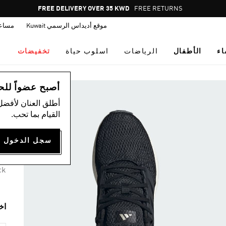
Pause
FREE DELIVERY OVER 35 KWD
FREE RETURNS
promotion
موقع أديداس الرسمي Kuwait
مساع
rotation
اء
الأطفال
الرياضات
اسلوب حياة
تخفيضات
ال
أصبح عضواً للحصول
أطلق العنان لأفضل
حذا
القيام بما تحب.
75
6 ألوان متوفرة
ck
اخ