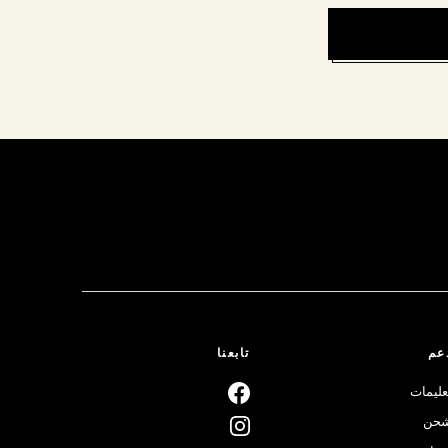
عم
تابعنا
عليمات
حن