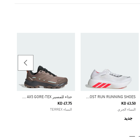
حذاء STREETTALK
26.25
النساء ortswear
H
YPERBOOST RUN RUNNING SHOES
ح
ذاء للمسير TERREX SKYCHASER AX5 GORE-TEX
KD 47.75
KD 63.50
النساء الجري
النساء TERREX
جديد