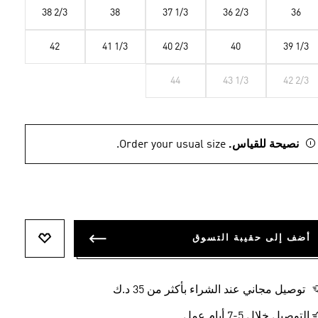
38 2/3
38
37 1/3
36 2/3
36
42
41 1/3
40 2/3
40
39 1/3
44
43 1/3
42 2/3
نصيحة للقياس.
Order your usual size.
أضف إلى حقيبة التسوق
أضف إلى ل
توصيل مجاني عند الشراء بأكثر من 35 د.ك
التوصيل خلال 5-7 أيام عمل