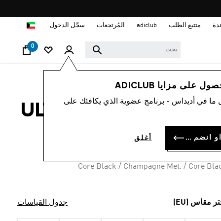
ا
دة
متتبع الطلب
adiclub
المُرتجعات
سجّل الدخول
0
نساء
أحذية
 على مزايا ADICLUB
 ما في أديداس - برنامج عضوية الذي يكافئك على
ء ULTIMASHOW 2.0
KD 23.
سجل الدخول أو انضم الآن
أغلق
Core Black / Champagne Met. / Core Bla
تر مقاس (EU)
جدول القياسات