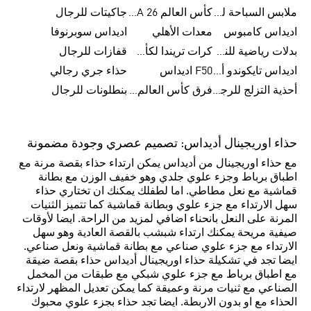
ملابس السباحة للرجال
كأس العالم FIFA 26™
جاكيتات للرجال
اديداس كامبوس
معدات الأهلي
اديداس سوبرنوفا
بدلات رياضية للنساء
كرات تريندا لكأس العالم FIFA 26™
قفازات للرجال
اديداس تايكوندو أورجنالز
F50 اديداس
حذاء جري رجالي
أحذية التزلج للرجال
فرق كأس العالم FIFA 26™
بنطلونات للرجال
حذاء اوريجينال أديداس: تصميم عصري وجودة مضمونة
مع حذاء اوريجينال من أديداس يمكن ارتداء حذاء بقصة مرنة مع
اطباق برباط وجزء علوي جلدي وهو خفيف الوزن مع بطانة
قماشية مع نعل مطاطي. اما لطفلك يمكنك ان تختاري حذاء
سهل الارتداء مع جزء علوي وبطانة قماشية كما تتميز الثنيات
المرنة على النعل بانحناء اضافي لمزيد من الراحة. ايضا لأوقات
صيفية مريحة يمكنك ارتداء شبشب بالقصة العادية وهو سهل
الارتداء مع جزء علوي صناعي مع بطانة قماشية ونعل صناعي.
ايضا تجد في تشكيلة حذاء اوريجينال أديداس حذاء بقصة ضيقة
مع اطباق برباط مع جزء علوي شبكي مع طبقات من المخمل
الصناعي مع ثنيات مرنة وعميقة كما يمكن تعديل المظهر لارتداء
الحذاء مع او بدون الاربطة. ايضا تجد حذاء بجزء علوي محبوك