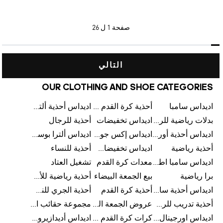
صفحة
1 ل 26
التالي
OUR CLOTHING AND SHOE CATEGORIES
اديداس سامبا
أحذية كرة القدم للرجال
اديداس أحذية ألترا بوست للرجال
بدلات رياضية للرجال
اديداس تخفيضات
أحذية للرجال
اديداس أحذية أورجينالز
اديداس إكس جود بيلينغهام
اديداس ألترا بوست
أحذية رياضية
اديداس تخفيضات للأطفال
أحذية للنساء
اديداس سامبا اطفال
معدات كرة القدم
تشغيل العتاد
برا رياضية
بيع الجمعة البيضاء
أحذية رياضية للأطفال
اديداس أحذية سامبا للنساء
أحذية كرة القدم
أحذية الجري للنساء
أحذية تدريب للرجال
عروض الجمعة البيضاء للرجال
مجموعة حقائب الظهر
اديداس اورجينال ملابس
كرات كرة القدم للرجال
اديداس أديدازيرو معدات الجري