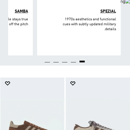
SAMBA
SPEZIAL
et style stays true
1970s aesthetics and functional
n and off the pitch.
cues with subtly updated military
details.