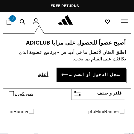
ا
Pause
FREE RETURNS
promotion
rotation
0
اسلوب حياة
العلامات التجارية
أوريجينالز
أحذية
أصبح عضواً للحصول على مزايا ADICLUB
حذاء اديداس اورجينال
أطلق العنان لأفضل ما في أديداس - برنامج عضوية الذي
(1216)
يكافئك على القيام بما تحب.
حذاء اوريجينال أديداس تشكيلة كبيرة ومتنوعة من
أديداس مناسبة للجميع وللعديد من الرياضات. موجود
سجل الدخول أو انضم الآن
أغلق
أظهر المزيد
بالعديد من التصميمات العصرية والثورية مع لمسة أديداس
الكلاسيكية. لن تحتار مع أديداس بشأن حذائك الرياضي بعد
الآن.
فلتر و صنف
صور كبيرة