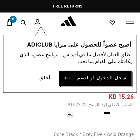
ا
Pause
FREE RETURNS
promotion
rotation
0
النساء
أحذية
أصبح عضواً للحصول على مزايا ADICLUB
أطلق العنان لأفضل ما في أديداس - برنامج عضوية الذي
-45%
يكافئك على القيام بما تحب.
حذاء OZELLE CLOUDFOAM
سجل الدخول أو انضم الآن
أغلق
LIFESTYLE RUNNING
KD 15.26
Price reduced from
to
KD 27.75
:السعر الأصلي لهذا المنتج
Core Black / Grey Five / Acid Orange