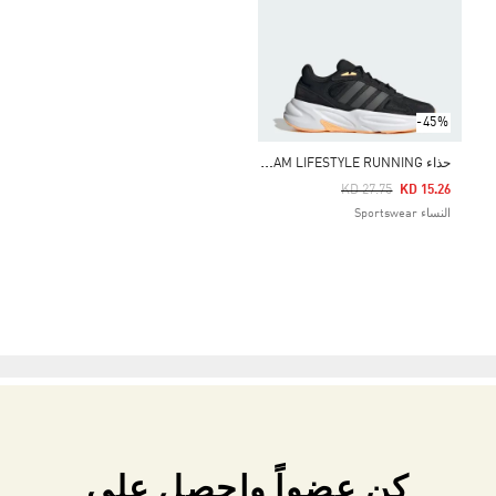
-45%
ح
ذاء OZELLE CLOUDFOAM LIFESTYLE RUNNING
Price Reduced From
To
KD 27.75
KD 15.26
النساء Sportswear
كن عضواً واحصل على