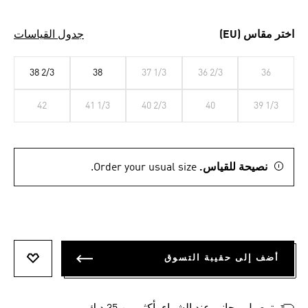
اختر مقاس (EU)
جدول القياسات
38 2/3
38
37 1/3
36 2/3
36
42
41 1/3
40 2/3
40
39 1/3
نصيحة للقياس.
Order your usual size.
أضف إلى حقيبة التسوق
أضف إلى