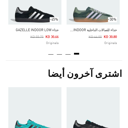
-45%
-30%
ح
ذاء للصالات الداخلية GAZELLE INDOOR
حذاء GAZELLE INDOOR LOW
Price Reduced From
To
Price Reduced From
To
KD 55.75
KD 30.66
KD 44.00
KD 30.80
Originals
Originals
اشترى آخرون أيضا
ح
Price Reduced From
To
5
s