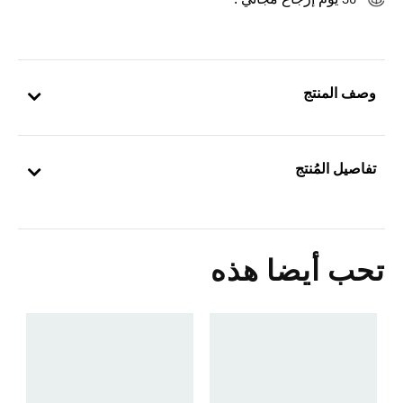
30 يوم إرجاع مجاني .
وصف المنتج
تفاصيل المُنتج
تحب أيضا هذه
ح
Price Reduced From
To
5
s