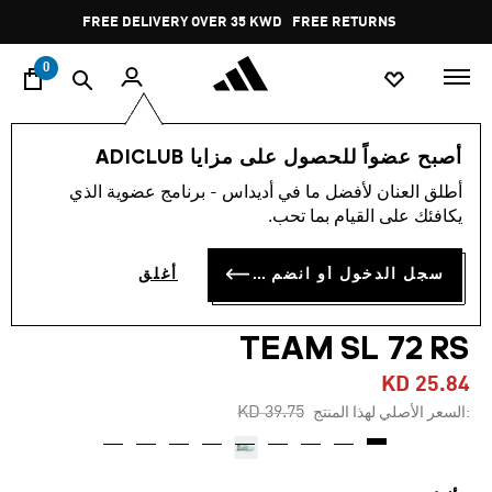
ا
Pause
FREE DELIVERY OVER 35 KWD
FREE RETURNS
promotion
rotation
0
اسلوب حياة
العلامات التجارية
أوريجينالز
أحذية
أصبح عضواً للحصول على مزايا ADICLUB
أطلق العنان لأفضل ما في أديداس - برنامج عضوية الذي
-30%
يكافئك على القيام بما تحب.
حذاء MERCEDES - AMG
سجل الدخول أو انضم الآن
أغلق
PETRONAS FORMULA ONE
TEAM SL 72 RS
KD 25.84
Price reduced from
to
KD 39.75
:السعر الأصلي لهذا المنتج