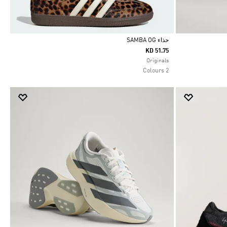
حذاء SAMBA OG
KD 51.75
Selected
Originals
2 Colours