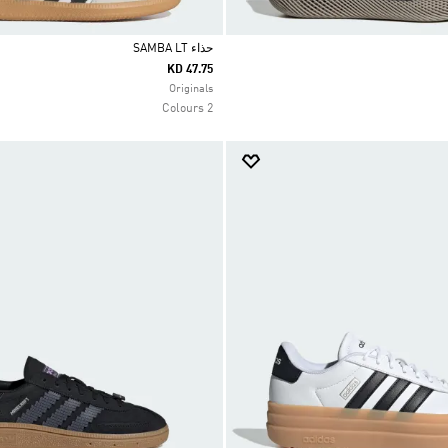
حذاء SAMBA LT
KD 47.75
Selected
Originals
2 Colours