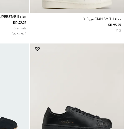
حذاء SUPERSTAR II
حذاء STAN SMITH من Y-3
KD 42.25
KD 95.25
Selected
Originals
Y-3
2 Colours