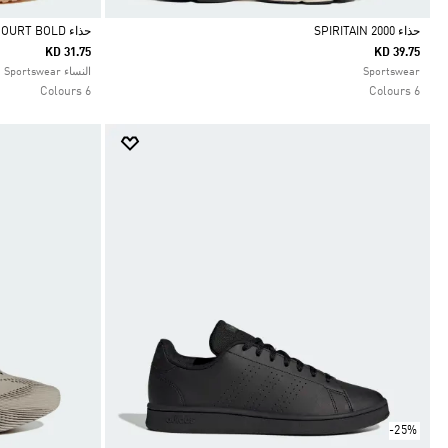
حذاء SPIRITAIN 2000
حذاء VL COURT BOLD
KD 31.75
KD 39.75
Selected
Selected
Sportswear
النساء Sportswear
6 Colours
6 Colours
-25%