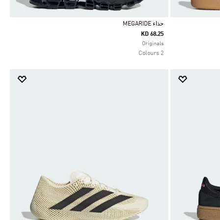
حذاء MEGARIDE
KD 68.25
Selected
Originals
2 Colours