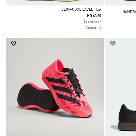
حذاء CLIMACOOL LACED
KD 63.50
Selected
Sportswear
5 Colours