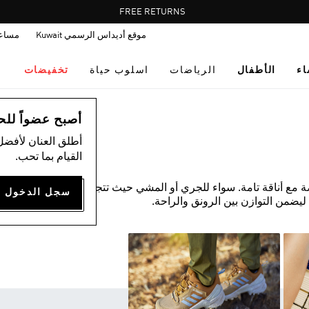
Pause
FREE RETURNS
promotion
موقع أديداس الرسمي Kuwait
مساع
rotation
اء
الأطفال
الرياضات
اسلوب حياة
تخفيضات
أصبح عضواً للحصول
أطلق العنان لأفضل
القيام بما تحب.
ة مع أناقة تامة. سواء للجري أو المشي حيث تتجاوب تشكيلة
ليضمن التوازن بين الرونق والراحة.