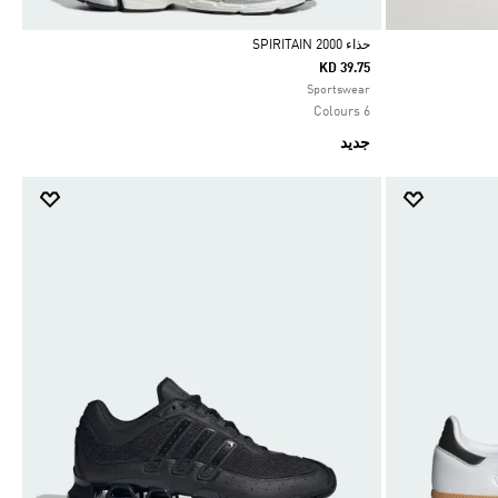
حذاء SPIRITAIN 2000
KD 39.75
Selected
Sportswear
6 Colours
جديد