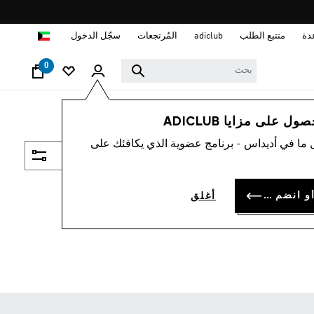
ا
دة
متتبع الطلب
adiclub
المُرتجعات
سجّل الدخول
0
 على مزايا ADICLUB
 ما في أديداس - برنامج عضوية الذي يكافئك على
فلتر و صنف
سجل الدخول أو انضم الآن
أغلق