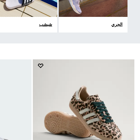
الجري
شبشب