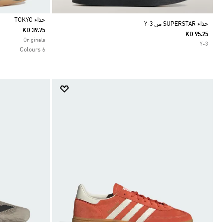
حذاء TOKYO
حذاء SUPERSTAR من Y-3
KD 39.75
KD 95.25
Selected
Originals
Y-3
6 Colours