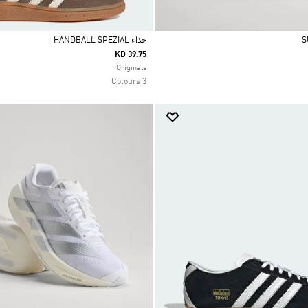
حذاء HANDBALL SPEZIAL
KD 39.75
Selected
Originals
3 Colours