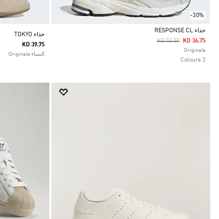
-30%
حذاء RESPONSE CL
حذاء TOKYO
Price Reduced From
To
KD 52.50
KD 36.75
KD 39.75
Selected
Originals
النساء Originals
3 Colours