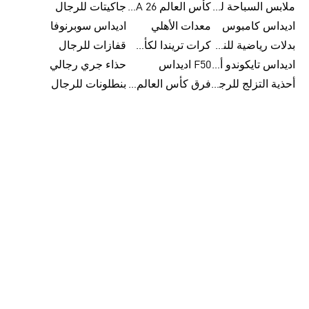
ملابس السباحة للرجال
كأس العالم FIFA 26™
جاكيتات للرجال
اديداس كامبوس
معدات الأهلي
اديداس سوبرنوفا
بدلات رياضية للنساء
كرات تريندا لكأس العالم FIFA 26™
قفازات للرجال
اديداس تايكوندو أورجنالز
F50 اديداس
حذاء جري رجالي
أحذية التزلج للرجال
فرق كأس العالم FIFA 26™
بنطلونات للرجال
كن عضواً واحصل على
خصم 10٪
اشترك الآن