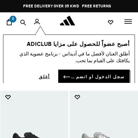
ا
Pause
FREE DELIVERY OVER 35 KWD
FREE RETURNS
promotion
rotation
0
اسلوب حياة
العلامات التجارية
الألبسة الرياضية
أحذية
أصبح عضواً للحصول على مزايا ADICLUB
ملابس رياضية · أحذية
أطلق العنان لأفضل ما في أديداس - برنامج عضوية الذي
(744)
يكافئك على القيام بما تحب.
فلتر و صنف
صور كبيرة
سجل الدخول أو انضم الآن
أغلق