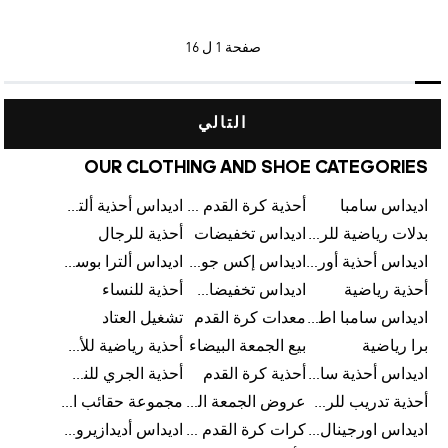
صفحة
1 ل 16
التالي
OUR CLOTHING AND SHOE CATEGORIES
اديداس سامبا
أحذية كرة القدم للرجال
اديداس أحذية ألترا بوست للرجال
بدلات رياضية للرجال
اديداس تخفيضات
أحذية للرجال
اديداس أحذية أورجينالز
اديداس إكس جود بيلينغهام
اديداس ألترا بوست
أحذية رياضية
اديداس تخفيضات للأطفال
أحذية للنساء
اديداس سامبا اطفال
معدات كرة القدم
تشغيل العتاد
برا رياضية
بيع الجمعة البيضاء
أحذية رياضية للأطفال
اديداس أحذية سامبا للنساء
أحذية كرة القدم
أحذية الجري للنساء
أحذية تدريب للرجال
عروض الجمعة البيضاء للرجال
مجموعة حقائب الظهر
اديداس اورجينال ملابس
كرات كرة القدم للرجال
اديداس أديدازيرو معدات الجري