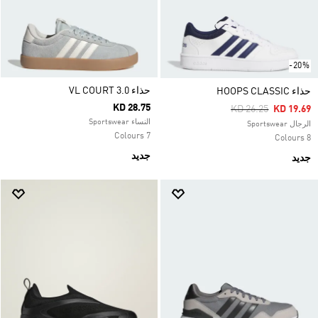
-20%
حذاء VL COURT 3.0
حذاء HOOPS CLASSIC
KD 28.75
Price Reduced Fro
To
KD 26.25
KD 19.69
النساء Sportswear
الرجال Sportswear
7 Colours
8 Colours
جديد
جديد