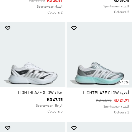
Price Reduced From
To
KD 27.75
KD 20.81
KD 39.75
النساء Sportswear
النساء Sportswear
5 Colours
2 Colours
-45%
حذاء LIGHTBLAZE GLOW
أحذية LIGHTBLAZE GLOW
KD 47.75
Price Reduced Fro
To
KD 43.75
KD 21.91
الرجال Sportswear
النساء Sportswear
5 Colours
2 Colours