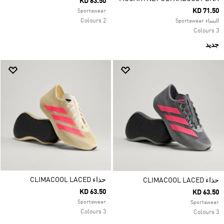
KD 63.50
KD 71.50
Sportswear
2 Colours
النساء Sportswear
3 Colours
جديد
حذاء CLIMACOOL LACED
حذاء CLIMACOOL LACED
KD 63.50
KD 63.50
Sportswear
Sportswear
3 Colours
3 Colours