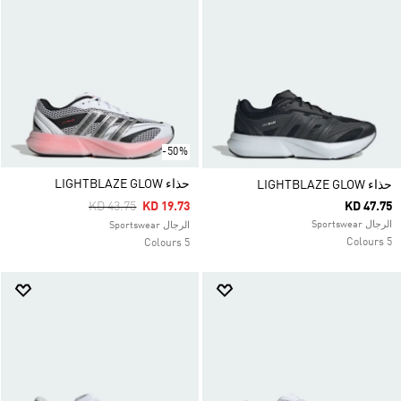
-50%
حذاء LIGHTBLAZE GLOW
حذاء LIGHTBLAZE GLOW
Price Reduced From
To
KD 43.75
KD 19.73
KD 47.75
الرجال Sportswear
الرجال Sportswear
5 Colours
5 Colours