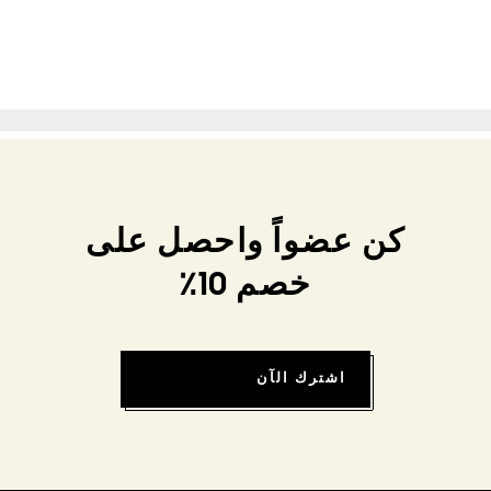
كن عضواً واحصل على
خصم 10٪
اشترك الآن