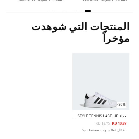
المنتجات التي شوهدت
مؤخراً
-30%
ح
ذاء GRAND COURT LIFESTYLE TENNIS LACE-UP
Price Reduced From
To
KD 16.75
KD 10.89
اطفال 4-8 سنوات Sportswear