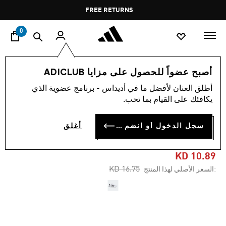
ا
Pause
FREE RETURNS
promotion
rotation
0
الأطفال
أحذية
أصبح عضواً للحصول على مزايا ADICLUB
أطلق العنان لأفضل ما في أديداس - برنامج عضوية الذي
-30%
يكافئك على القيام بما تحب.
حذاء GRAND COURT
سجل الدخول أو انضم الآن
أغلق
LIFESTYLE TENNIS LACE-UP
KD 10.89
Price reduced from
to
KD 16.75
:السعر الأصلي لهذا المنتج