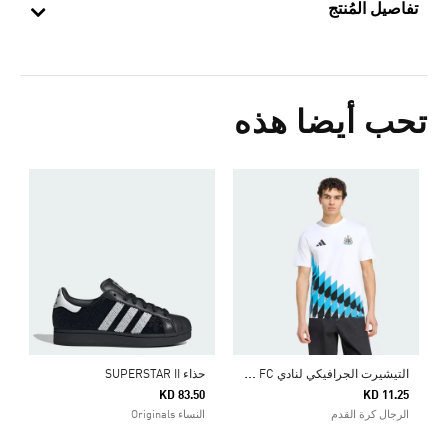
تفاصيل المُنتج
تحب أيضا هذه
ج
5
ا
ا
لتيشيرت الجرافيكي لنادي NEWCASTLE UNITED FC
حذاء SUPERSTAR II
KD 83.50
KD 11.25
الرجال كرة القدم
النساء Originals