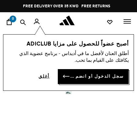
ا
Pause
FREE DELIVERY OVER 35 KWD
FREE RETURNS
promotion
rotation
0
اسلوب حياة
العلامات التجارية
الألبسة الرياضية
أحذية
أصبح عضواً للحصول على مزايا ADICLUB
أطلق العنان لأفضل ما في أديداس - برنامج عضوية الذي
حذاء GRAND COURT BASE
يكافئك على القيام بما تحب.
00S
سجل الدخول أو انضم الآن
أغلق
KD 28.75