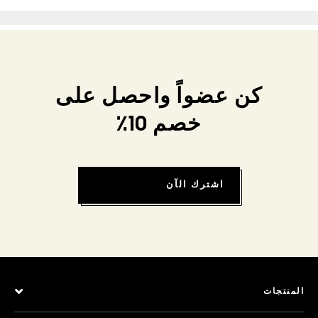
كن عضواً واحصل على
خصم 10٪
اشترك الآن
المنتجات