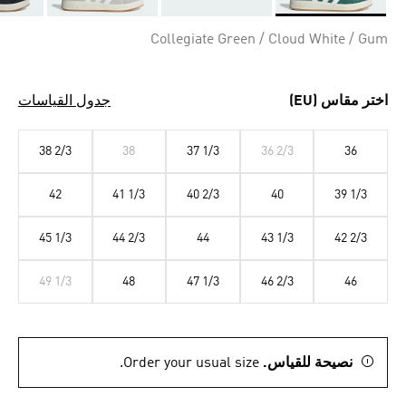
Selected
Collegiate Green / Cloud White / Gum
اختر مقاس (EU)
جدول القياسات
38 2/3
38
37 1/3
36 2/3
36
42
41 1/3
40 2/3
40
39 1/3
45 1/3
44 2/3
44
43 1/3
42 2/3
49 1/3
48
47 1/3
46 2/3
46
نصيحة للقياس.
Order your usual size.