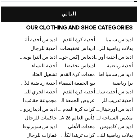
التالي
OUR CLOTHING AND SHOE CATEGORIES
اديداس سامبا
أحذية كرة القدم للرجال
اديداس أحذية ألترا بوست للرجال
بدلات رياضية للرجال
اديداس تخفيضات
أحذية للرجال
اديداس أحذية أورجينالز
اديداس إكس جود بيلينغهام
اديداس ألترا بوست
أحذية رياضية
اديداس تخفيضات للأطفال
أحذية للنساء
اديداس سامبا اطفال
معدات كرة القدم
تشغيل العتاد
برا رياضية
بيع الجمعة البيضاء
أحذية رياضية للأطفال
اديداس أحذية سامبا للنساء
أحذية كرة القدم
أحذية الجري للنساء
أحذية تدريب للرجال
عروض الجمعة البيضاء للرجال
مجموعة حقائب الظهر
اديداس اورجينال ملابس
كرات كرة القدم للرجال
اديداس أديدازيرو معدات الجري
ملابس السباحة للرجال
كأس العالم FIFA 26™
جاكيتات للرجال
اديداس كامبوس
معدات الأهلي
اديداس سوبرنوفا
بدلات رياضية للنساء
كرات تريندا لكأس العالم FIFA 26™
قفازات للرجال