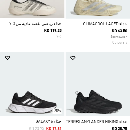
حذاء رياضي بقَصة عادية من Y-3
حذاء CLIMACOOL LACED
KD 119.25
KD 63.50
Y-3
Sportswear
5 Colours
-25%
حذاء GALAXY 6
حذاء TERREX ANYLANDER HIKING
Price Reduced From
To
KD 23.75
KD 17.81
KD 28.75