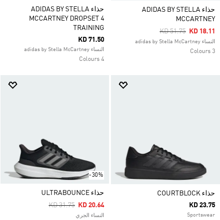
حذاء ADIDAS BY STELLA
حذاء ADIDAS BY STELLA
MCCARTNEY DROPSET 4
MCCARTNEY
TRAINING
Price Reduced Fro
To
KD 51.75
KD 18.11
KD 71.50
النساء adidas by Stella McCartney
النساء adidas by Stella McCartney
3 Colours
4 Colours
-30%
حذاء ULTRABOUNCE
حذاء COURTBLOCK
Price Reduced From
To
KD 31.75
KD 20.64
KD 23.75
Sportswear
النساء الجري