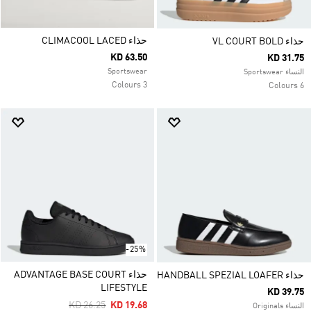
حذاء CLIMACOOL LACED
حذاء VL COURT BOLD
KD 63.50
KD 31.75
Sportswear
النساء Sportswear
3 Colours
6 Colours
-25%
حذاء ADVANTAGE BASE COURT
حذاء HANDBALL SPEZIAL LOAFER
LIFESTYLE
KD 39.75
Price Reduced From
To
KD 26.25
KD 19.68
النساء Originals