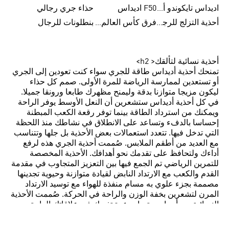
اديداس تايكوندو أورجنالز
F50 اديداس
حذاء جري رجالي
أحذية التزلج للرجال
فرق كأس العالم FIFA 26™
بنطلونات للرجال
أحذية نسائية لتألقك< h2>
تمنحك أحذية أديداس طاقة للجري سواء كنت تعودين إلى الجري
أو تستعدين لممارسة الرياضة للمرة الأولى. صمم كل حذاء
ليكون مزيجا متوازنا بدقة وليمنح مظهرك طابعا ورونقا جميلا.
في كل أحذية أديداس ستشعرين أن النعل الأوسط يوفر الراحة
ويمكنك من استرداد الطاقة بينما توفر رقعة الكعب المبطنة
إحساسا بالدفء وتساعد على الانطلاق في نشاطك منذ اللحظة
التي تدخل فيها. تتعدد استعمالات بعض الأحذية بل جلها وتتناسب
مع العديد من أطقم الملابس. صُممت أحذية الجري هذه لرفع
أداءك ولتحافظ على تقدمك نحو أهدافك. الأحذية المخصصة
للتمرين الرياضي تم الجمع فيها بين التعزيز المتجاوب في مقدمة
القدم والكعب مع الارتداد النابض لقيادة متوازنة وحيوية تجدينها
مصممة بجزء علوي به مسام منفذة للهواء مع توسيد الارتداد
المرن لتشعرين بخفة الوزن والراحة في الحركة. صُممت الأحذية
النسائية من أديداس بتيمات عدة تفيدك في علاقاتك العامة
ومنحك طابع غير رسمي. لم يتم التخلي عن الطابع الكلاسيّ
المستوحى من أرشيف أديداس مع إضافة تصاميم بروح