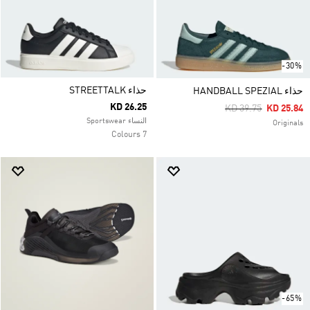
-30%
حذاء STREETTALK
حذاء HANDBALL SPEZIAL
KD 26.25
Price Reduced Fro
To
KD 39.75
KD 25.84
النساء Sportswear
Originals
7 Colours
-65%