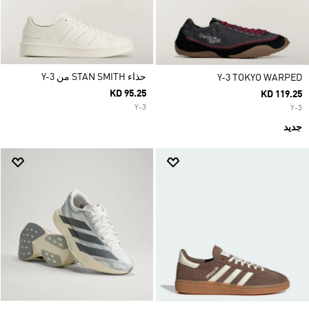
حذاء STAN SMITH من Y-3
Y-3 TOKYO WARPED
KD 95.25
KD 119.25
Y-3
Y-3
جديد