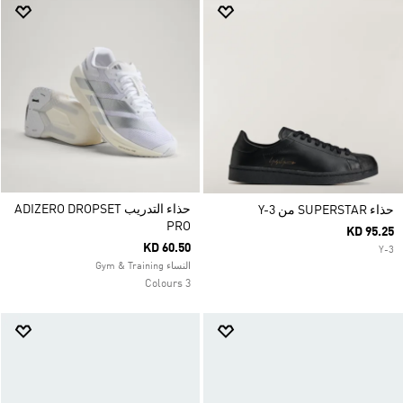
حذاء التدريب ADIZERO DROPSET
حذاء SUPERSTAR من Y-3
PRO
KD 95.25
KD 60.50
Y-3
النساء Gym & Training
3 Colours