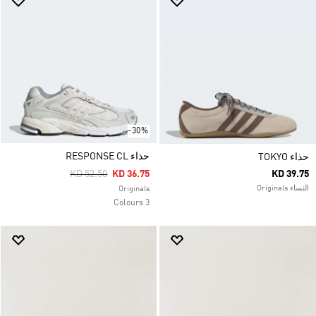
-30%
حذاء RESPONSE CL
حذاء TOKYO
Price Reduced From
To
KD 52.50
KD 36.75
KD 39.75
النساء Originals
Originals
3 Colours