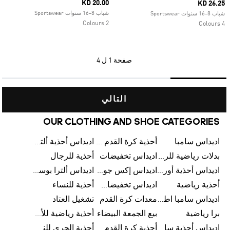
KD 20.00
KD 26.25
شباب 8-16 سنوات Sportswear
شباب 8-16 سنوات Sportswear
2 Colours
4 Colours
صفحة
1 ل 4
التالي
OUR CLOTHING AND SHOE CATEGORIES
اديداس سامبا
أحذية كرة القدم للرجال
اديداس أحذية ألترا بوست للرجال
بدلات رياضية للرجال
اديداس تخفيضات
أحذية للرجال
اديداس أحذية أورجينالز
اديداس إكس جود بيلينغهام
اديداس ألترا بوست
أحذية رياضية
اديداس تخفيضات للأطفال
أحذية للنساء
اديداس سامبا اطفال
معدات كرة القدم
تشغيل العتاد
برا رياضية
بيع الجمعة البيضاء
أحذية رياضية للأطفال
اديداس أحذية سامبا للنساء
أحذية كرة القدم
أحذية الجري للنساء