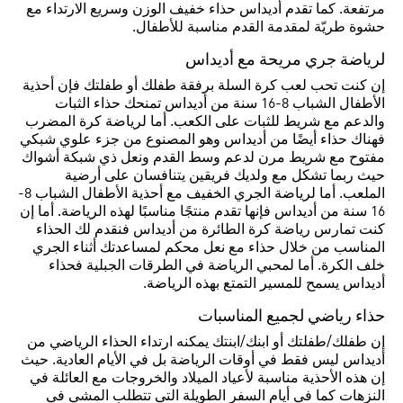
مرتفعة. كما تقدم أديداس حذاء خفيف الوزن وسريع الارتداء مع
حشوة طريّة لمقدمة القدم مناسبة للأطفال.
لرياضة جري مريحة مع أديداس
إن كنت تحب لعب كرة السلة برفقة طفلك أو طفلتك فإن أحذية
الأطفال الشباب 8-16 سنة من أديداس تمنحك حذاء الثبات
والدعم مع شريط للثبات على الكعب. أما لرياضة كرة المضرب
فهناك حذاء أيضًا من أديداس وهو المصنوع من جزء علوي شبكي
مفتوح مع شريط مرن لدعم وسط القدم ونعل ذي شبكة أشواك
حيث ربما تشكل مع ولديك فريقين يتنافسان على أرضية
الملعب. أما لرياضة الجري الخفيف مع أحذية الأطفال الشباب 8-
16 سنة من أديداس فإنها تقدم منتجًا مناسبًا لهذه الرياضة. أما إن
كنت تمارس رياضة كرة الطائرة من أديداس فنقدم لك الحذاء
المناسب من خلال حذاء مع نعل محكم لمساعدتك أثناء الجري
خلف الكرة. أما لمحبي الرياضة في الطرقات الجبلية فحذاء
أديداس يسمح للمسير التمتع بهذه الرياضة.
حذاء رياضي لجميع المناسبات
إن طفلك/طفلتك أو ابنك/ابنتك يمكنه ارتداء الحذاء الرياضي من
أديداس ليس فقط في أوقات الرياضة بل في الأيام العادية. حيث
إن هذه الأحذية مناسبة لأعياد الميلاد والخروجات مع العائلة في
النزهات كما في أيام السفر الطويلة التي تتطلب المشي في