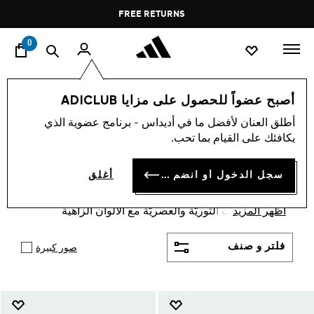
ا
Pause
FREE RETURNS
promotion
rotation
0
الأطفال
الشباب (8-16) سنوات
أحذية
أصبح عضواً للحصول على مزايا ADICLUB
الأطفال · الشباب 8-16 سنة ·
أطلق العنان لأفضل ما في أديداس - برنامج عضوية الذي
يكافئك على القيام بما تحب.
أحذية
(173)
سجل الدخول أو انضم الآن
أغلق
أحذية الاطفال والشباب من سن 8 إلى 16 سنة من
أديداس والتي تحاكي سن الأطفال المراهقين خاصة عبر
أظهر المزيد
أحدث القصات الثوريّة والعصريّة مع الألوان الزاهية
لانطلاقة أجمل تعجّ بالحركة والرياضة والثقة بالنفس.
فلتر و صنف
صور كبيرة