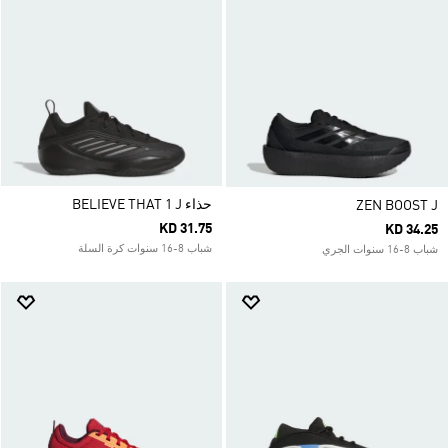
حذاء BELIEVE THAT 1 J
ZEN BOOST J
KD 31.75
KD 34.25
شباب 8-16 سنوات كرة السلة
شباب 8-16 سنوات الجري