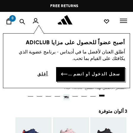
ا
Pause
FREE RETURNS
promotion
rotation
0
الأطفال
أحذية
أصبح عضواً للحصول على مزايا ADICLUB
أطلق العنان لأفضل ما في أديداس - برنامج عضوية الذي
-25%
يكافئك على القيام بما تحب.
حذاء DURAMO SL للأطفال
سجل الدخول أو انضم الآن
أغلق
KD 12.00
Price reduced from
to
KD 16.00
:السعر الأصلي لهذا المنتج
3 ألوان متوفرة