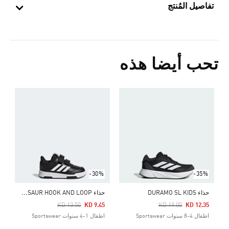
تفاصيل المُنتج
تحب أيضا هذه
ح
Price Reduced From
To
0
ا
-30%
-35%
ح
ذاء TENSAUR HOOK AND LOOP
حذاء DURAMO SL KIDS
Price Reduced From
To
Price Reduced From
To
KD 13.50
KD 9.45
KD 19.00
KD 12.35
اطفال 4-8 سنوات Sportswear
اطفال 1-4 سنوات Sportswear