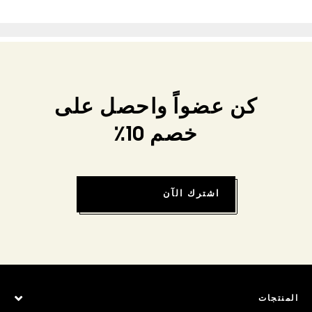
كن عضواً واحصل على
خصم 10٪
اشترك الآن
المنتجات