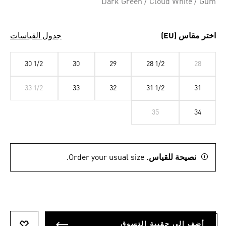
Dark Green / Cloud White / Gum
اختر مقاس (EU)
جدول القياسات
30 1/2
30
29
28 1/2
28
33 1/2
33
32
31 1/2
31
35
34
نصيحة للقياس.
Order your usual size.
أضف إلى حقيبة التسوق