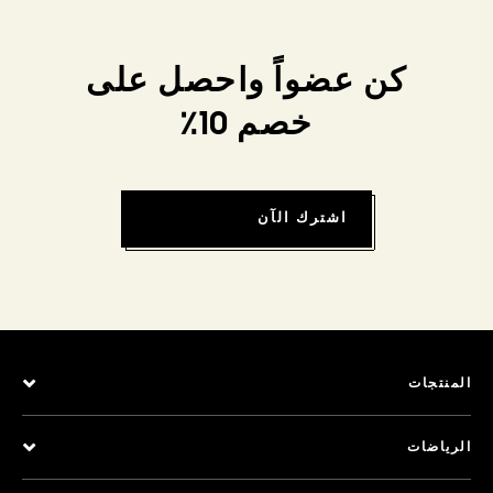
كن عضواً واحصل على
خصم 10٪
اشترك الآن
المنتجات
الرياضات