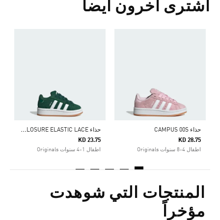
اشترى آخرون أيضا
5
ا
ح
ذاء CAMPUS 00S COMFORT CLOSURE ELASTIC LACE
حذاء CAMPUS 00S
KD 23.75
KD 28.75
اطفال 4-8 سنوات Originals
اطفال 1-4 سنوات Originals
المنتجات التي شوهدت
مؤخراً