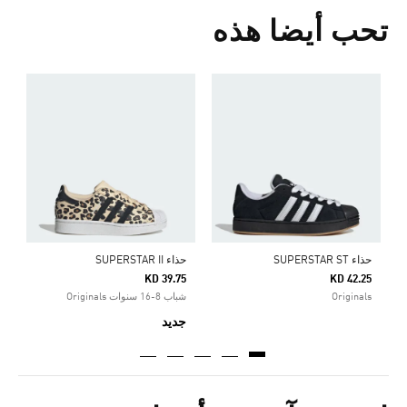
تحب أيضا هذه
ح
5
s
حذاء SUPERSTAR ST
حذاء SUPERSTAR II
KD 39.75
KD 42.25
Originals
شباب 8-16 سنوات Originals
جديد