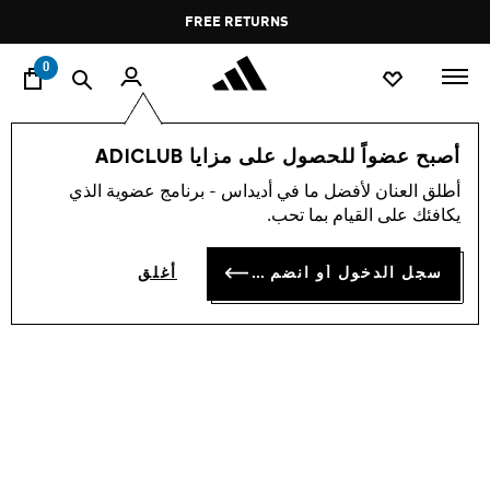
ا
Pause
FREE RETURNS
promotion
rotation
0
الأطفال
أحذية
أصبح عضواً للحصول على مزايا ADICLUB
أطلق العنان لأفضل ما في أديداس - برنامج عضوية الذي
حذاء CAMPUS 00S
يكافئك على القيام بما تحب.
KD 28.75
سجل الدخول أو انضم الآن
أغلق