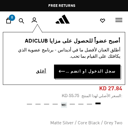
ا
Pause
FREE RETURNS
promotion
rotation
0
اسلوب حياة
العلامات التجارية
أوريجينالز
أحذية
أصبح عضواً للحصول على مزايا ADICLUB
أطلق العنان لأفضل ما في أديداس - برنامج عضوية الذي
-50%
يكافئك على القيام بما تحب.
حذاء ADIRACER GT
سجل الدخول أو انضم الآن
أغلق
MERCEDES
KD 27.84
Price reduced from
to
KD 55.75
:السعر الأصلي لهذا المنتج
Matte Silver / Core Black / Grey Two