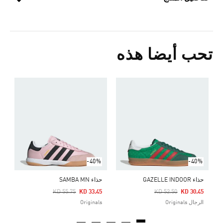
تحب أيضا هذه
ح
Price Reduced From
To
2
s
-40%
-40%
حذاء GAZELLE INDOOR
حذاء SAMBA MN
Price Reduced From
To
Price Reduced From
To
KD 55.75
KD 33.45
KD 52.50
KD 30.45
الرجال Originals
Originals