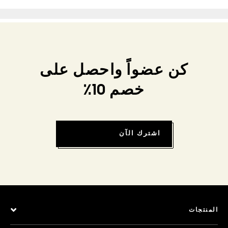
كن عضواً واحصل على
خصم 10٪
اشترك الآن
المنتجات