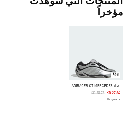
المنتجات التي شوهدت
مؤخراً
-50%
حذاء ADIRACER GT MERCEDES
Price Reduced From
To
KD 55.75
KD 27.84
Originals