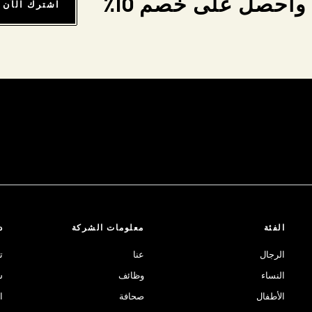
واحصل على خصم 10٪
اشترك الآن
الفئة
معلومات الشركة
د
الرجال
عنا
ت
النساء
وظائف
ش
الأطفال
صحافة
ا