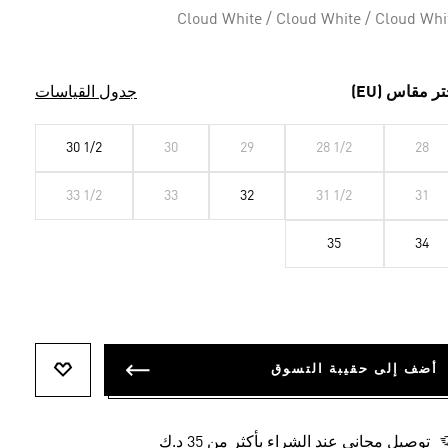
Cloud White / Cloud White / Cloud Whi
تر مقاس (EU)
جدول القياسات
30 1/2
30
29
28 1/2
28
33 1/2
33
32
31 1/2
31
35
34
أضف إلى حقيبة التسوق
أضف إلى ل
توصيل مجاني عند الشراء بأكثر من 35 د.ك