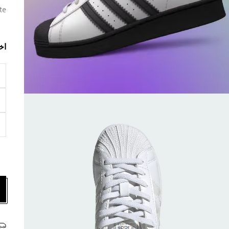
te
اخ