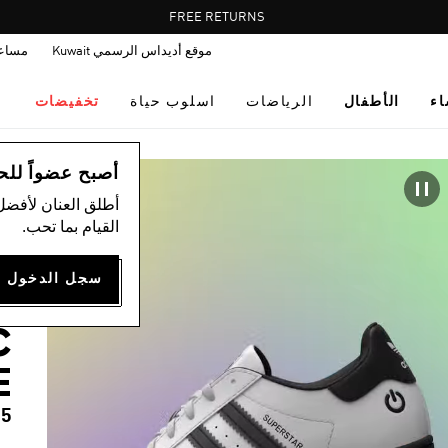
Pause
FREE RETURNS
promotion
موقع أديداس الرسمي Kuwait
مساع
rotation
اء
الأطفال
الرياضات
اسلوب حياة
تخفيضات
ال
أصبح عضواً للحصول
أطلق العنان لأفضل
ح
القيام بما تحب.
D
T
C
E
25