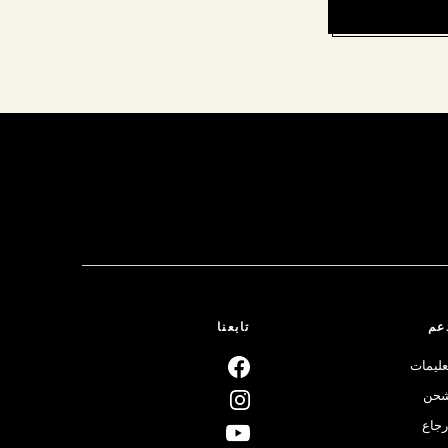
عم
تابعنا
عليمات
حن
رجاع