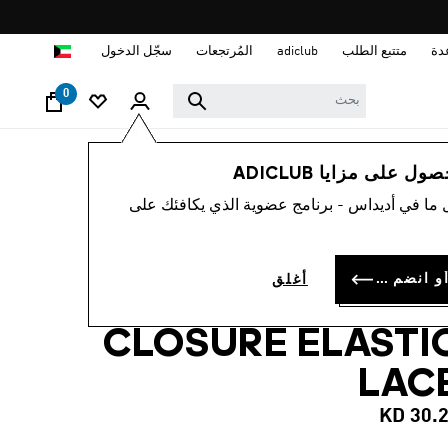
ا
دة
متتبع الطلب
adiclub
المُرتجعات
سجّل الدخول
0
أطفال
أحذية
 على مزايا ADICLUB
 ما في أديداس - برنامج عضوية الذي يكافئك على
ذاء للأطفال
SUPERSTAR LE
سجل الدخول أو انضم الآن
أغلق
LIGHTS COMFOR
CLOSURE ELASTI
LAC
KD 30.