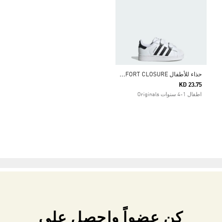
ح
ذاء للأطفال SUPERSTAR II COMFORT CLOSURE
KD 23.75
اطفال 1-4 سنوات Originals
كن عضواً واحصل على