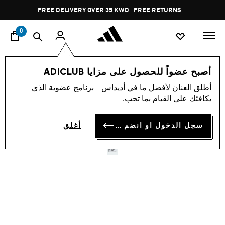
ا
Pause
FREE DELIVERY OVER 35 KWD
FREE RETURNS
promotion
rotation
0
الأطفال
أحذية
أصبح عضواً للحصول على مزايا ADICLUB
أطلق العنان لأفضل ما في أديداس - برنامج عضوية الذي
حذاء للأطفال SUPERSTAR II
يكافئك على القيام بما تحب.
COMFORT CLOSURE
سجل الدخول أو انضم الآن
أغلق
KD 23.75