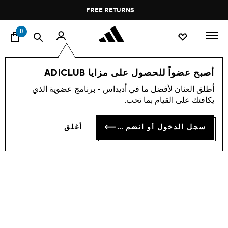
ا
Pause
FREE RETURNS
promotion
rotation
0
الأطفال
أحذية
أصبح عضواً للحصول على مزايا ADICLUB
أطلق العنان لأفضل ما في أديداس - برنامج عضوية الذي
حذاء للأطفال LIGHTBLAZE
يكافئك على القيام بما تحب.
KD 26.25
سجل الدخول أو انضم الآن
أغلق