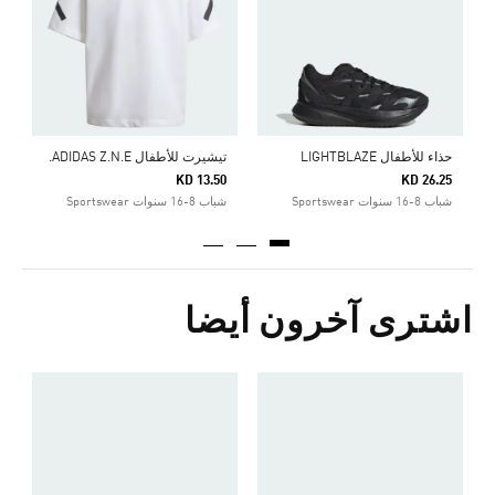
ش
حذاء للأطفال LIGHTBLAZE
تيشيرت للأطفال ADIDAS Z.N.E.
KD 13.50
KD 26.25
شباب 8-16 سنوات Sportswear
شباب 8-16 سنوات Sportswear
اشترى آخرون أيضا
5
ش