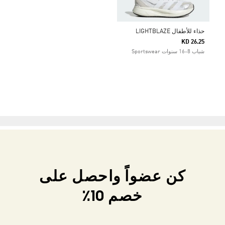
حذاء للأطفال LIGHTBLAZE
KD 26.25
شباب 8-16 سنوات Sportswear
كن عضواً واحصل على
خصم 10٪