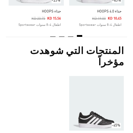
-25%
-45%
حذاء HOOPS 4.0
حذاء HOOPS
ح
Price Reduced From
To
Price Reduced From
To
0
KD 20.75
KD 15.56
KD 19.00
KD 10.45
اطفال 4-8 سنوات Sportswear
اطفال 4-8 سنوات Sportswear
ش
المنتجات التي شوهدت
مؤخراً
-45%