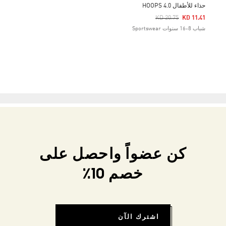
حذاء للأطفال HOOPS 4.0
Price Reduced From
To
KD 20.75
KD 11.41
شباب 8-16 سنوات Sportswear
كن عضواً واحصل على
خصم 10٪
اشترك الآن