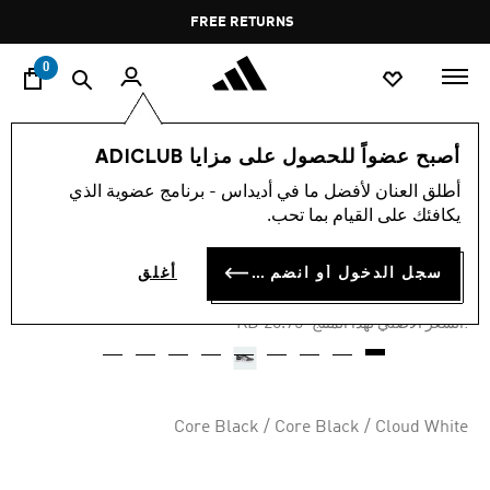
ا
Pause
FREE RETURNS
promotion
rotation
0
الأطفال
أحذية
أصبح عضواً للحصول على مزايا ADICLUB
أطلق العنان لأفضل ما في أديداس - برنامج عضوية الذي
-45%
يكافئك على القيام بما تحب.
حذاء للأطفال HOOPS 4.0
سجل الدخول أو انضم الآن
أغلق
KD 11.41
Price reduced from
to
KD 20.75
:السعر الأصلي لهذا المنتج
Core Black / Core Black / Cloud White