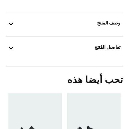
وصف المنتج
تفاصيل المُنتج
تحب أيضا هذه
ح
Price Reduced From
To
1
s