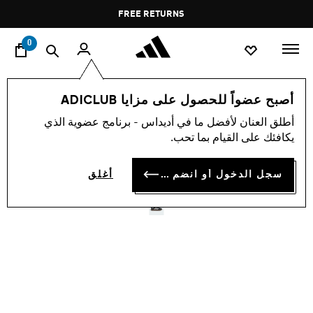
ا
Pause
FREE RETURNS
promotion
rotation
0
الأطفال
أحذية
أصبح عضواً للحصول على مزايا ADICLUB
أطلق العنان لأفضل ما في أديداس - برنامج عضوية الذي
حذاء للأطفال HANDBALL
يكافئك على القيام بما تحب.
SPEZIAL
سجل الدخول أو انضم الآن
أغلق
KD 23.75