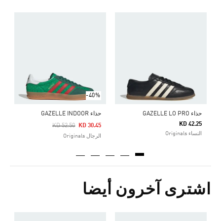
ح
Price Reduced From
To
0
ا
-40%
حذاء GAZELLE LO PRO
حذاء GAZELLE INDOOR
KD 42.25
Price Reduced From
To
KD 52.50
KD 30.45
النساء Originals
الرجال Originals
اشترى آخرون أيضا