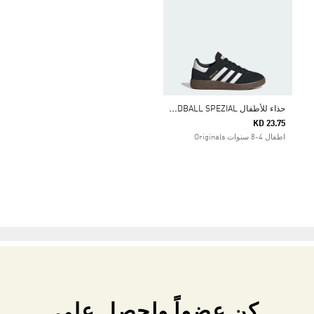
ح
ذاء للأطفال HANDBALL SPEZIAL
KD 23.75
اطفال 4-8 سنوات Originals
كن عضواً واحصل على