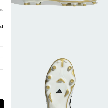
ic
اخ