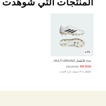
المنتجات التي شوهدت م
-45%
ح
ذاء للأطفال COPA PURE 3 LEAGUE FIRM/MULTI-GROUND
Price Reduced From
To
KD 20.00
KD 10.04
اطفال 4-8 سنوات كرة القدم