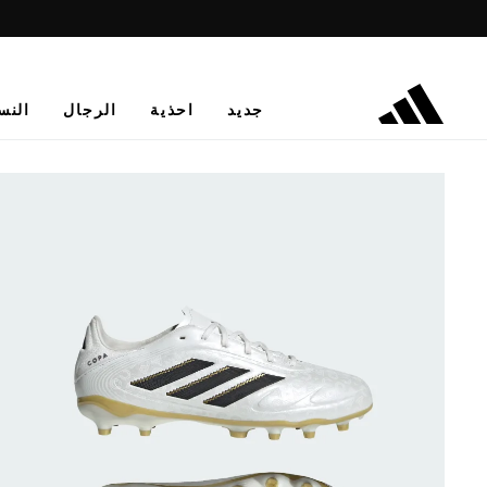
جديد
احذية
الرجال
النس