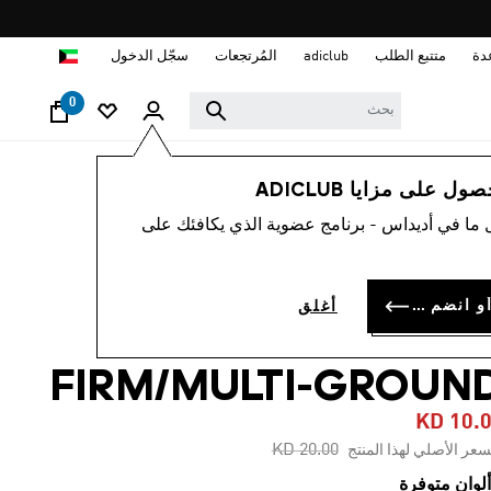
ا
دة
متتبع الطلب
adiclub
المُرتجعات
سجّل الدخول
0
أطفال
أحذية
 على مزايا ADICLUB
 ما في أديداس - برنامج عضوية الذي يكافئك على
-45%
حذاء للأطفال COPA
سجل الدخول أو انضم الآن
أغلق
PURE 3 LEAGU
FIRM/MULTI-GROUN
KD 10.
Price reduced from
to
KD 20.00
سعر الأصلي لهذا المنتج