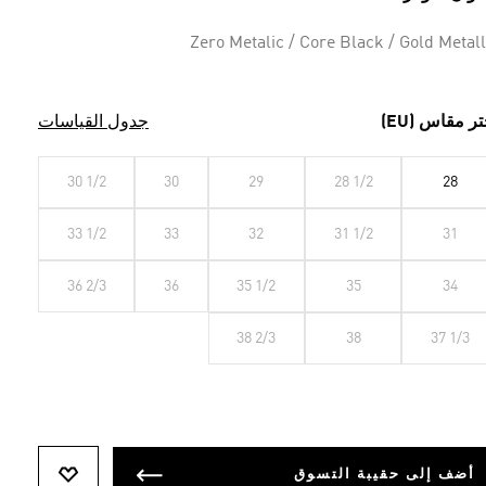
Zero Metalic / Core Black / Gold Metall
تر مقاس (EU)
جدول القياسات
30 1/2
30
29
28 1/2
28
33 1/2
33
32
31 1/2
31
36 2/3
36
35 1/2
35
34
38 2/3
38
37 1/3
أضف إلى حقيبة التسوق