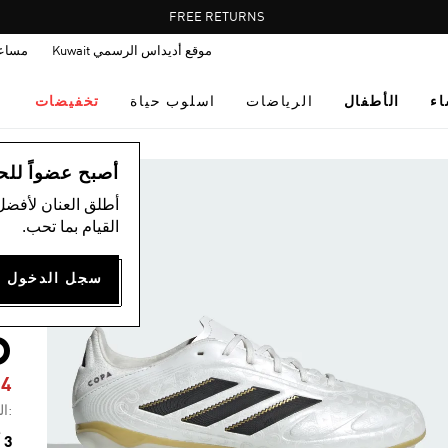
Pause
FREE RETURNS
promotion
موقع أديداس الرسمي Kuwait
مساع
rotation
اء
الأطفال
الرياضات
اسلوب حياة
تخفيضات
ال
أصبح عضواً للحصول
أطلق العنان لأفضل
القيام بما تحب.
E
D
04
:ال
3 ألوان متوفرة