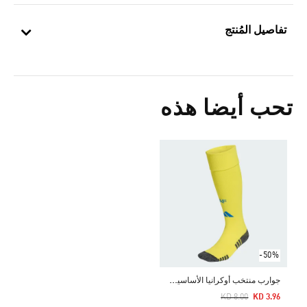
تفاصيل المُنتج
تحب أيضا هذه
-50%
ج
وارب منتخب أوكرانيا الأساسية لعام 2026
Price Reduced From
To
KD 8.00
KD 3.96