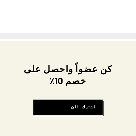
كن عضواً واحصل على
خصم 10٪
اشترك الآن