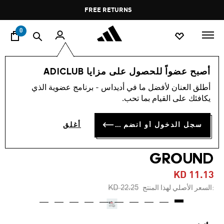
ا
Pause
FREE RETURNS
promotion
rotation
0
الأطفال
أحذية
أصبح عضواً للحصول على مزايا ADICLUB
أطلق العنان لأفضل ما في أديداس - برنامج عضوية الذي
-45%
يكافئك على القيام بما تحب.
حذاء للأطفال COPA PURE 3
سجل الدخول أو انضم الآن
أغلق
LEAGUE FIRM/MULTI-
GROUND
KD 11.13
Price reduced from
to
KD 22.25
:السعر الأصلي لهذا المنتج