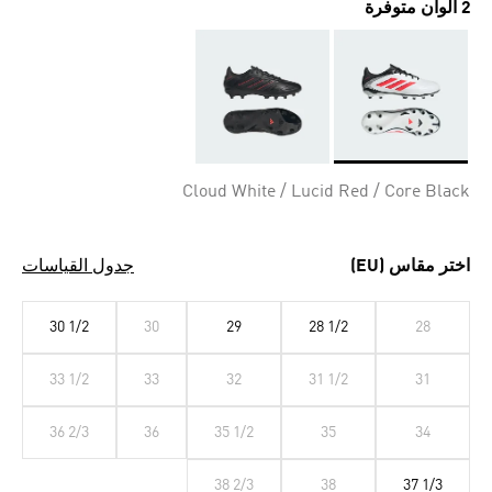
2 ألوان متوفرة
Selected
Cloud White / Lucid Red / Core Black
اختر مقاس (EU)
جدول القياسات
30 1/2
30
29
28 1/2
28
33 1/2
33
32
31 1/2
31
36 2/3
36
35 1/2
35
34
38 2/3
38
37 1/3