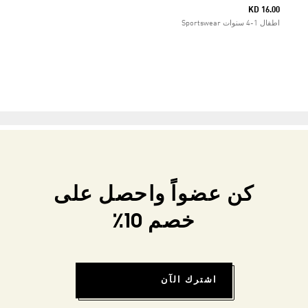
KD 16.00
اطفال 1-4 سنوات Sportswear
كن عضواً واحصل على
خصم 10٪
اشترك الآن