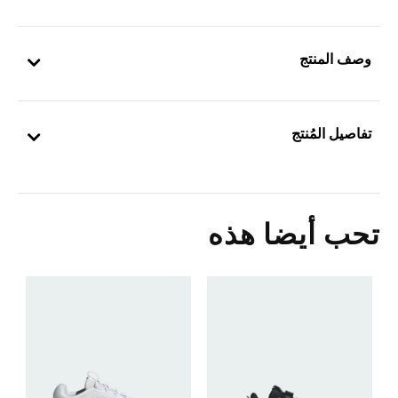
وصف المنتج
تفاصيل المُنتج
تحب أيضا هذه
ح
Price Reduced From
To
0
ا