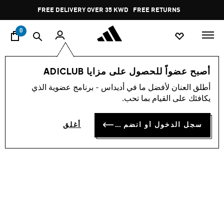
ا
Pause
FREE RETURNS
promotion
rotation
0
الأطفال
أحذية
أصبح عضواً للحصول على مزايا ADICLUB
أطلق العنان لأفضل ما في أديداس - برنامج عضوية الذي
حذاء للأطفال BUBBLECOMFY
يكافئك على القيام بما تحب.
KD 16.00
سجل الدخول أو انضم الآن
أغلق