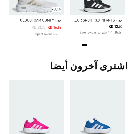
-30%
ح
ذاء TENSAUR SPORT 3.0 INFANTS
حذاء CLOUDFOAM COMFY
KD 13.50
Price Reduced From
To
KD 23.75
KD 16.62
اطفال 1-4 سنوات Sportswear
النساء Sportswear
اشترى آخرون أيضا
ح
0
ا