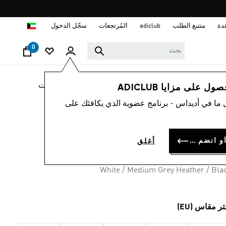
ا
دة
متتبع الطلب
adiclub
المُرتجعات
سجّل الدخول
0
لوب حياة
العلامات التجارية
أوريجينالز
إكسسوارات
 على مزايا ADICLUB
 ما في أديداس - برنامج عضوية الذي يكافئك على
وارب خفية 3 أزواج
KD 5.
سجل الدخول أو انضم الآن
أغلق
White / Medium Grey Heather / Bla
تر مقاس (EU)