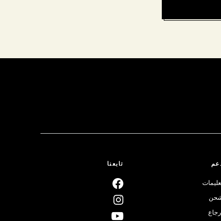
عم
تابعنا
عليمات
حن
رجاع