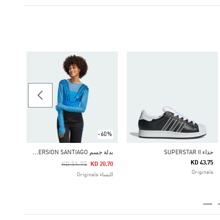
حذاء GAZELLE LO PRO
42.25
ginals
-60%
ب
دلة جسم BLUE VERSION SANTIAGO
حذاء SUPERSTAR II
KD 43.75
Price Reduced From
To
KD 51.75
KD 20.70
Originals
النساء Originals