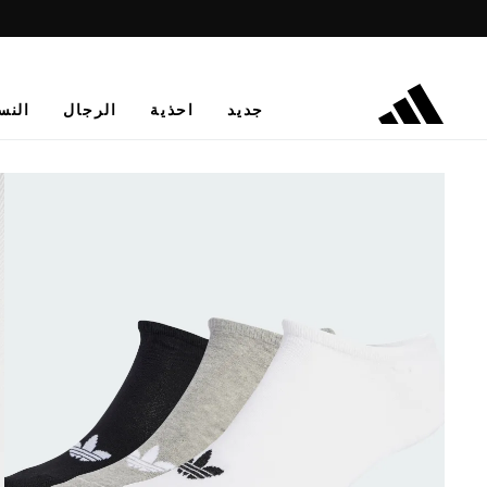
جديد
احذية
الرجال
النس