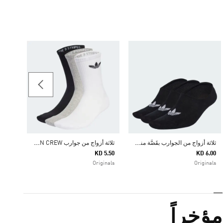
حقيبة خصر
11.25
ginals
ث
لاثة أزواج من الجوارب بقَصَّة منخفضة
ث
لاثة أزواج من جوارب TREFOIL CUSHION CREW
KD 5.50
KD 6.00
Originals
Originals
ؤخراً