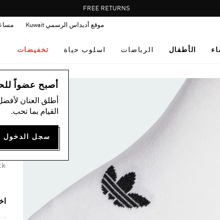
Pause
FREE DELIVERY OVER 35 KWD
FREE RETURNS
promotion
موقع أديداس الرسمي Kuwait
مساع
rotation
اء
الأطفال
الرياضات
اسلوب حياة
تخفيضات
اس
أصبح عضواً للحصول
أطلق العنان لأفضل
ج
القيام بما تحب.
50
3 ألوان متوفرة
ck
اخ