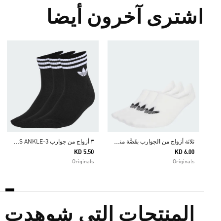
اشترى آخرون أيضا
ث
لاثة أزواج من الجوارب بقَصَّة منخفضة
٣
أزواج من جوارب 3-STRIPES ANKLE
KD 5.50
KD 6.00
Originals
Originals
المنتجات التي شوهدت م