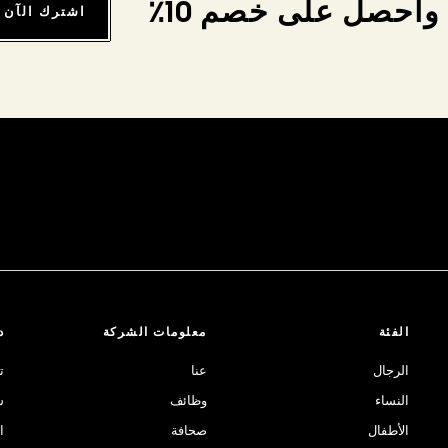
واحصل على خصم 10٪
اشترك الآن
الفئة
معلومات الشركة
د
الرجال
عنا
ت
النساء
وظائف
ش
الأطفال
صحافة
ا