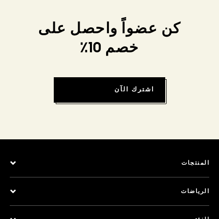
كن عضواً واحصل على
خصم 10٪
اشترك الآن
المنتجات
الرياضات