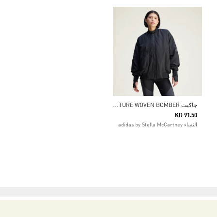
ج
اكيت ADIDAS BY STELLA MCCARTNEY TRUE NATURE WOVEN BOMBER
KD 91.50
النساء adidas by Stella McCartney