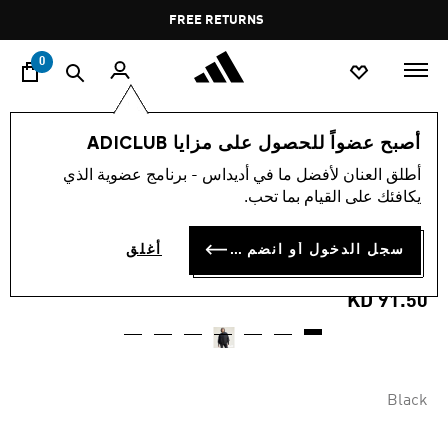
ا
Pause
FREE RETURNS
promotion
rotation
0
النساء
ملابس
أصبح عضواً للحصول على مزايا ADICLUB
أطلق العنان لأفضل ما في أديداس - برنامج عضوية الذي
جاكيت ADIDAS BY STELLA
يكافئك على القيام بما تحب.
MCCARTNEY TRUE NATURE
سجل الدخول أو انضم الآن
أغلق
WOVEN BOMBER
KD 91.50
Black