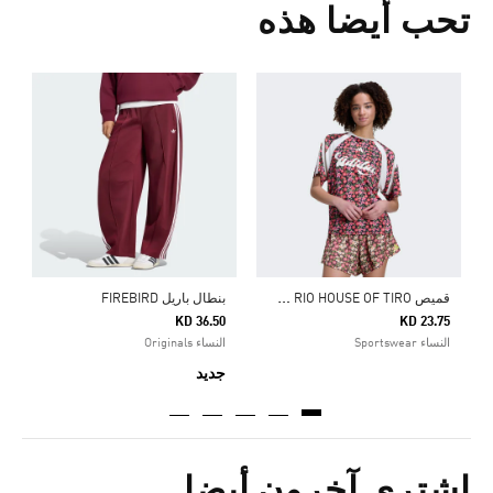
تحب أيضا هذه
5
ا
ق
ميص ADIDAS X FARM RIO HOUSE OF TIRO
بنطال باريل FIREBIRD
KD 36.50
KD 23.75
النساء Sportswear
النساء Originals
جديد