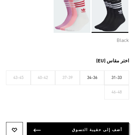
Selected
Black
اختر مقاس (EU)
43-45
40-42
37-39
34-36
31-33
46-48
أضف إلى حقيبة التسوق