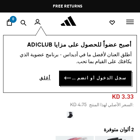
ا
Pause
FREE RETURNS
promotion
rotation
0
اسلوب حياة
العلامات التجارية
أوريجينالز
إكسسوارات
أصبح عضواً للحصول على مزايا ADICLUB
أطلق العنان لأفضل ما في أديداس - برنامج عضوية الذي
-25%
يكافئك على القيام بما تحب.
ثلاثة أزواج من جوارب MID CUT
سجل الدخول أو انضم الآن
أغلق
CREW
KD 3.33
Price reduced from
to
KD 4.75
:السعر الأصلي لهذا المنتج
2 ألوان متوفرة