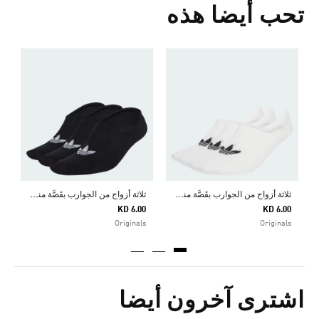
تحب أيضا هذه
ح
Price Reduced From
To
7
s
ث
لاثة أزواج من الجوارب بقَصَّة منخفضة
ث
لاثة أزواج من الجوارب بقَصَّة منخفضة
KD 6.00
KD 6.00
Originals
Originals
اشترى آخرون أيضا