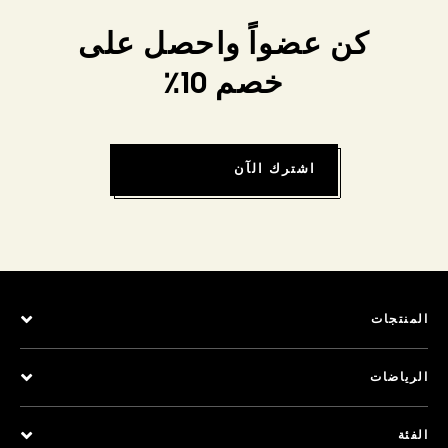
كن عضواً واحصل على
خصم 10٪
اشترك الآن
المنتجات
الرياضات
الفئة